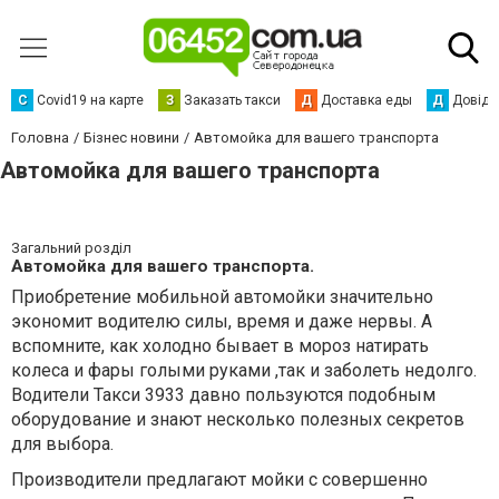
С
Сovid19 на карте
З
Заказать такси
Д
Доставка еды
Д
Довідк
Головна
Бізнес новини
Автомойка для вашего транспорта
Автомойка для вашего транспорта
Загальний розділ
Автомойка для вашего транспорта.
Приобретение мобильной автомойки значительно
экономит водителю силы, время и даже нервы. А
вспомните, как холодно бывает в мороз натирать
колеса и фары голыми руками ,так и заболеть недолго.
Водители Такси 3933 давно пользуются подобным
оборудование и знают несколько полезных секретов
для выбора.
Производители предлагают мойки с совершенно