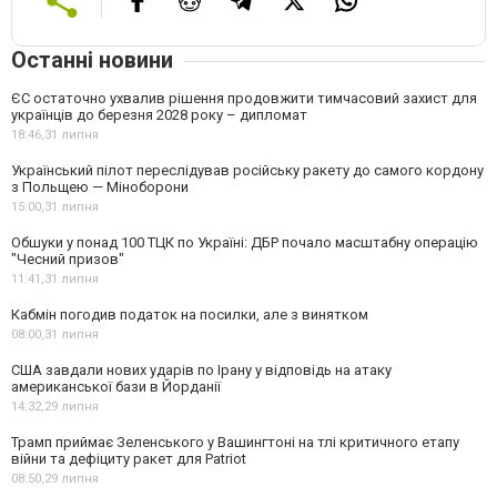
Останні новини
ЄС остаточно ухвалив рішення продовжити тимчасовий захист для
українців до березня 2028 року – дипломат
18:46,
31 липня
Український пілот переслідував російську ракету до самого кордону
з Польщею — Міноборони
15:00,
31 липня
Обшуки у понад 100 ТЦК по Україні: ДБР почало масштабну операцію
"Чесний призов"
11:41,
31 липня
Кабмін погодив податок на посилки, але з винятком
08:00,
31 липня
США завдали нових ударів по Ірану у відповідь на атаку
американської бази в Йорданії
14:32,
29 липня
Трамп приймає Зеленського у Вашингтоні на тлі критичного етапу
війни та дефіциту ракет для Patriot
08:50,
29 липня