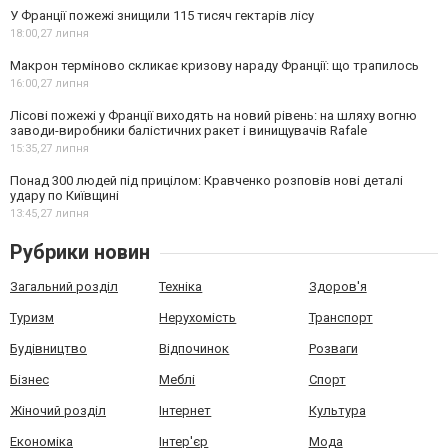
У Франції пожежі знищили 115 тисяч гектарів лісу
18:00,
27 липня
Макрон терміново скликає кризову нараду Франції: що трапилось
16:00,
27 липня
Лісові пожежі у Франції виходять на новий рівень: на шляху вогню
заводи-виробники балістичних ракет і винищувачів Rafale
15:35,
27 липня
Понад 300 людей під прицілом: Кравченко розповів нові деталі
удару по Київщині
13:45,
27 липня
Рубрики новин
Загальний розділ
Техніка
Здоров'я
Туризм
Нерухомість
Транспорт
Будівництво
Відпочинок
Розваги
Бізнес
Меблі
Спорт
Жіночий розділ
Інтернет
Культура
Економіка
Інтер'єр
Мода