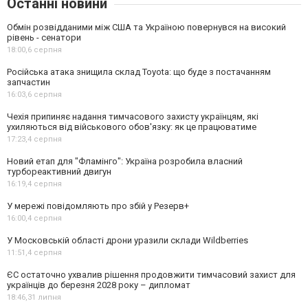
Останні новини
Обмін розвідданими між США та Україною повернувся на високий
рівень - сенатори
18:00,
6 серпня
Російська атака знищила склад Toyota: що буде з постачанням
запчастин
16:03,
6 серпня
Чехія припиняє надання тимчасового захисту українцям, які
ухиляються від військового обов'язку: як це працюватиме
17:23,
4 серпня
Новий етап для "Фламінго": Україна розробила власний
турбореактивний двигун
16:19,
4 серпня
У мережі повідомляють про збій у Резерв+
16:00,
4 серпня
У Московській області дрони уразили склади Wildberries
11:51,
4 серпня
ЄС остаточно ухвалив рішення продовжити тимчасовий захист для
українців до березня 2028 року – дипломат
18:46,
31 липня