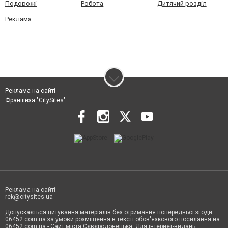
Подорожі
Робота
Дитячий розділ
Реклама
Реклама на сайті
Франшиза "CitySites"
Реклама на сайті:
rek@citysites.ua
Допускається цитування матеріалів без отримання попередньої згоди
06452.com.ua за умови розміщення в тексті обов'язкового посилання на
06452.com.ua - Сайт міста Сєвєродонецька. Для інтернет-видань