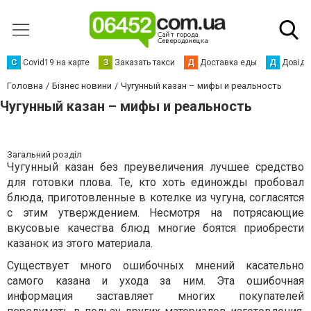
С
Сovid19 на карте
З
Заказать такси
Д
Доставка еды
Д
Довідк
Головна
Бізнес новини
Чугунный казан – мифы и реальность
Чугунный казан – мифы и реальность
Загальний розділ
Чугунный казан без преувеличения лучшее средство
для готовки плова. Те, кто хоть единожды пробовал
блюда, приготовленные в котелке из чугуна, согласятся
с этим утверждением. Несмотря на потрясающие
вкусовые качества блюд многие боятся приобрести
казанок из этого материала.
Существует много ошибочных мнений касательно
самого казана и ухода за ним. Эта ошибочная
информация заставляет многих покупателей