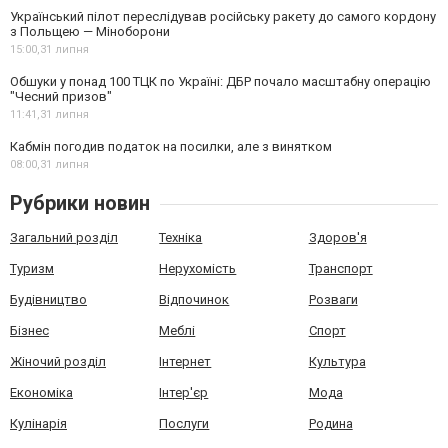
Український пілот переслідував російську ракету до самого кордону
з Польщею — Міноборони
15:00,
31 липня
Обшуки у понад 100 ТЦК по Україні: ДБР почало масштабну операцію
"Чесний призов"
11:41,
31 липня
Кабмін погодив податок на посилки, але з винятком
08:00,
31 липня
Рубрики новин
Загальний розділ
Техніка
Здоров'я
Туризм
Нерухомість
Транспорт
Будівництво
Відпочинок
Розваги
Бізнес
Меблі
Спорт
Жіночий розділ
Інтернет
Культура
Економіка
Інтер'єр
Мода
Кулінарія
Послуги
Родина