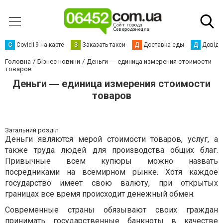
С
Сovid19 на карте
З
Заказать такси
Д
Доставка еды
Д
Довідк
Головна
Бізнес новини
Деньги ― единица измерения стоимости
товаров
Деньги ― единица измерения стоимости
товаров
Загальний розділ
Деньги являются мерой стоимости товаров, услуг, а
также труда людей для производства общих благ.
Привычные всем купюры можно назвать
посредниками на всемирном рынке. Хотя каждое
государство имеет свою валюту, при открытых
границах все время происходит денежный обмен.
Современные страны обязывают своих граждан
принимать государственные банкноты в качестве