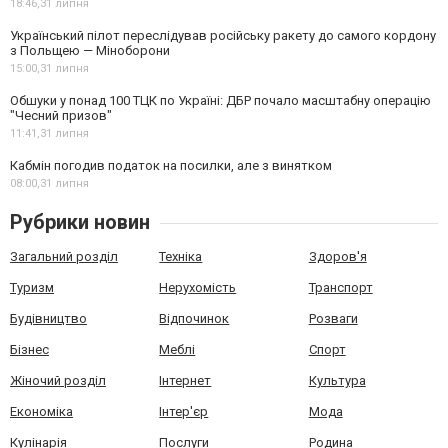
18:46,
31 липня
Український пілот переслідував російську ракету до самого кордону
з Польщею — Міноборони
15:00,
31 липня
Обшуки у понад 100 ТЦК по Україні: ДБР почало масштабну операцію
"Чесний призов"
11:41,
31 липня
Кабмін погодив податок на посилки, але з винятком
08:00,
31 липня
Рубрики новин
Загальний розділ
Техніка
Здоров'я
Туризм
Нерухомість
Транспорт
Будівництво
Відпочинок
Розваги
Бізнес
Меблі
Спорт
Жіночий розділ
Інтернет
Культура
Економіка
Інтер'єр
Мода
Кулінарія
Послуги
Родина