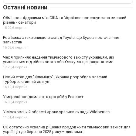
Останні новини
Обмін розвідданими між США та Україною повернувся на високий
рівень - сенатори
18:00,
6 серпня
Російська атака знищила склад Toyota: що буде з постачанням
запчастин
16:03,
6 серпня
Чехія припиняє надання тимчасового захисту українцям, які
ухиляються від військового обов'язку: як це працюватиме
17:23,
4 серпня
Новий етап для "Фламінго": Україна розробила власний
турбореактивний двигун
16:19,
4 серпня
У мережі повідомляють про збій у Резерв+
16:00,
4 серпня
У Московській області дрони уразили склади Wildberries
11:51,
4 серпня
ЄС остаточно ухвалив рішення продовжити тимчасовий захист для
українців до березня 2028 року – дипломат