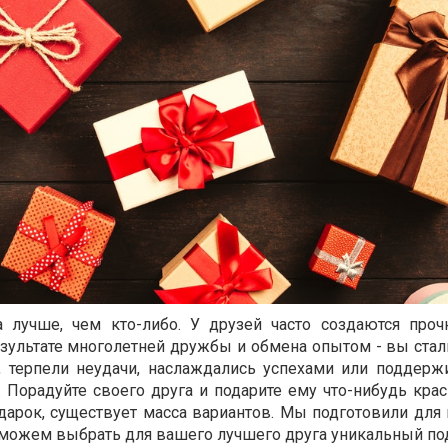
а лучше, чем кто-либо. У друзей часто создаются проч
зультате многолетней дружбы и обмена опытом - вы стал
, терпели неудачи, наслаждались успехами или поддерж
 Порадуйте своего друга и подарите ему что-нибудь крас
арок, существует масса вариантов. Мы подготовили для 
можем выбрать для вашего лучшего друга уникальный по