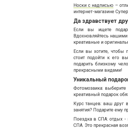
Носки с надписью
– отли
интернет-магазине Супе
Да здравствует др
Если вы ищете подаро
Вдохновляйтесь нашими 
креативные и оригинальн
Если вы хотите, чтобы
стоит подойти к его в
подарить близкому чело
прекрасными видами!
Уникальный подаро
Фотомозаика: выберите 
креативный подарок обяз
Курс танцев: ваш друг 
занятия? Подарите ему п
Поездка в СПА: отдых -
СПА. Это прекрасная во