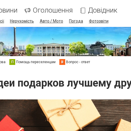
овини
Оголошення
Довідник
сії
Нерухомість
Авто / Мото
Погода
Фотозвіти
ова
П
Помощь переселенцам
В
Вопрос - ответ
деи подарков лучшему дру