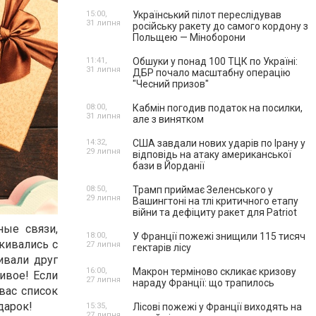
15:00,
Український пілот переслідував
31 липня
російську ракету до самого кордону з
Польщею — Міноборони
11:41,
Обшуки у понад 100 ТЦК по Україні:
31 липня
ДБР почало масштабну операцію
"Чесний призов"
08:00,
Кабмін погодив податок на посилки,
31 липня
але з винятком
14:32,
США завдали нових ударів по Ірану у
29 липня
відповідь на атаку американської
бази в Йорданії
08:50,
Трамп приймає Зеленського у
29 липня
Вашингтоні на тлі критичного етапу
війни та дефіциту ракет для Patriot
ные связи,
18:00,
У Франції пожежі знищили 115 тисяч
кивались с
27 липня
гектарів лісу
ивали друг
16:00,
Макрон терміново скликає кризову
ивое! Если
27 липня
нараду Франції: що трапилось
вас список
дарок!
15:35,
Лісові пожежі у Франції виходять на
27 липня