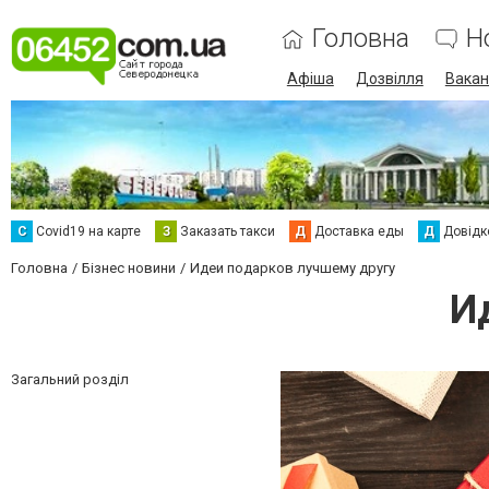
Головна
Н
Афіша
Дозвілля
Вакан
С
Сovid19 на карте
З
Заказать такси
Д
Доставка еды
Д
Довідк
Головна
Бізнес новини
Идеи подарков лучшему другу
И
Загальний розділ