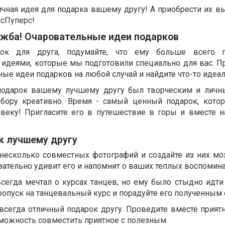
чная идея для подарка вашему другу! А приобрести их в
рсПуперс!
ужба! Очаровательные идеи подарков
к для друга, подумайте, что ему больше всего по
идеями, которые мы подготовили специально для вас. П
ые идеи подарков на любой случай и найдите что-то идеал
 подарок вашему лучшему другу был творческим и личн
ыбору креативно. Время - самый ценный подарок, кот
веку! Пригласите его в путешествие в горы и вместе н
к лучшему другу
несколько совместных фотографий и создайте из них моз
ательно удивит его и напомнит о ваших теплых воспомина
всегда мечтал о курсах танцев, но ему было стыдно идти
ропуск на танцевальный курс и порадуйте его полученным
 всегда отличный подарок другу. Проведите вместе прият
зможность совместить приятное с полезным.