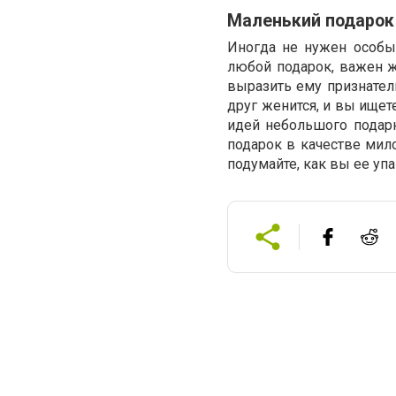
Маленький подарок
Иногда не нужен особый
любой подарок, важен же
выразить ему признател
друг женится, и вы ище
идей небольшого подарк
подарок в качестве мило
подумайте, как вы ее упа