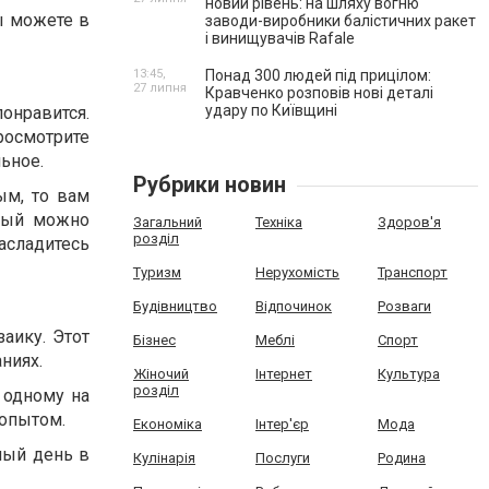
новий рівень: на шляху вогню
ы можете в
заводи-виробники балістичних ракет
і винищувачів Rafale
13:45,
Понад 300 людей під прицілом:
27 липня
Кравченко розповів нові деталі
удару по Київщині
нравится.
росмотрите
ьное.
Рубрики новин
ым, то вам
орый можно
Загальний
Техніка
Здоров'я
розділ
асладитесь
Туризм
Нерухомість
Транспорт
Будівництво
Відпочинок
Розваги
аику. Этот
Бізнес
Меблі
Спорт
ниях.
Жіночий
Інтернет
Культура
розділ
 одному на
 опытом.
Економіка
Інтер'єр
Мода
ный день в
Кулінарія
Послуги
Родина