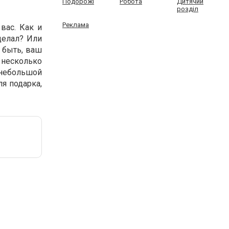
Подорожі
Робота
Дитячий
розділ
Реклама
вас. Как и
сделал? Или
 быть, ваш
 несколько
 небольшой
ля подарка,