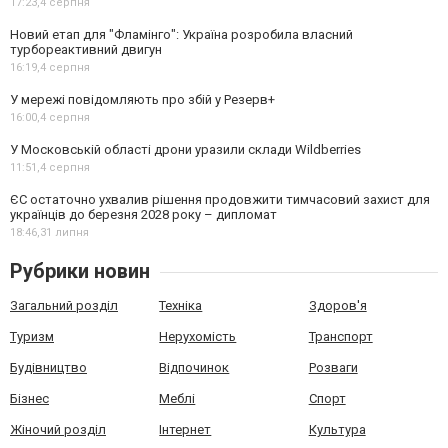
17:23,
4 серпня
Новий етап для "Фламінго": Україна розробила власний
турбореактивний двигун
16:19,
4 серпня
У мережі повідомляють про збій у Резерв+
16:00,
4 серпня
У Московській області дрони уразили склади Wildberries
11:51,
4 серпня
ЄС остаточно ухвалив рішення продовжити тимчасовий захист для
українців до березня 2028 року – дипломат
18:46,
31 липня
Рубрики новин
Загальний розділ
Техніка
Здоров'я
Туризм
Нерухомість
Транспорт
Будівництво
Відпочинок
Розваги
Бізнес
Меблі
Спорт
Жіночий розділ
Інтернет
Культура