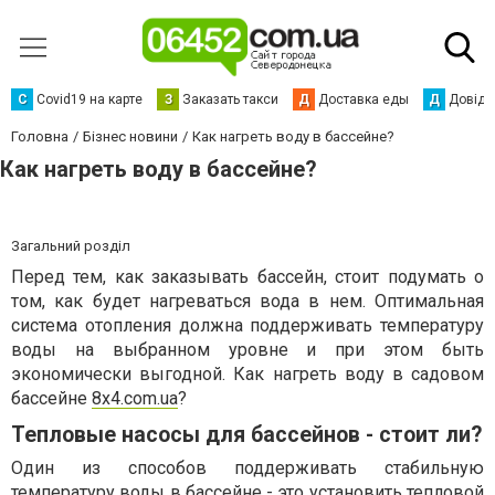
С
Сovid19 на карте
З
Заказать такси
Д
Доставка еды
Д
Довідк
Головна
Бізнес новини
Как нагреть воду в бассейне?
Как нагреть воду в бассейне?
Загальний розділ
Перед тем, как заказывать бассейн, стоит подумать о
том, как будет нагреваться вода в нем. Оптимальная
система отопления должна поддерживать температуру
воды на выбранном уровне и при этом быть
экономически выгодной. Как нагреть воду в садовом
бассейне
8x4.com.ua
?
Тепловые насосы для бассейнов - стоит ли?
Один из способов поддерживать стабильную
температуру воды в бассейне - это установить тепловой