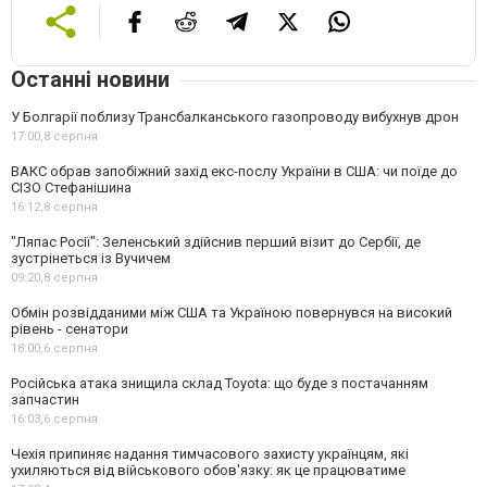
Останні новини
У Болгарії поблизу Трансбалканського газопроводу вибухнув дрон
17:00,
8 серпня
ВАКС обрав запобіжний захід екс-послу України в США: чи поїде до
СІЗО Стефанішина
16:12,
8 серпня
"Ляпас Росії": Зеленський здійснив перший візит до Сербії, де
зустрінеться із Вучичем
09:20,
8 серпня
Обмін розвідданими між США та Україною повернувся на високий
рівень - сенатори
18:00,
6 серпня
Російська атака знищила склад Toyota: що буде з постачанням
запчастин
16:03,
6 серпня
Чехія припиняє надання тимчасового захисту українцям, які
ухиляються від військового обов'язку: як це працюватиме