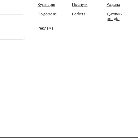
Кулінарія
Послуги
Родина
Подорожі
Робота
Дитячий
розділ
Реклама