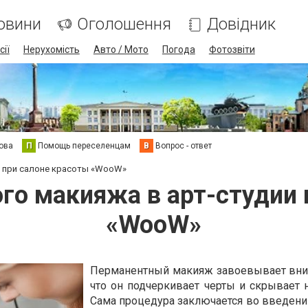
овини
Оголошення
Довідник
сії
Нерухомість
Авто / Мото
Погода
Фотозвіти
ова
П
Помощь переселенцам
В
Вопрос - ответ
и при салоне красоты «WooW»
го макияжа в арт-студии 
«WooW»
Перманентный макияж завоевывает вни
что он подчеркивает черты и скрывает н
Сама процедура заключается во введени