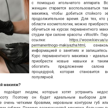
с помощью игольчатого аппарата. В
женщин старается воспользоваться т
макияжа, чтобы добиться стойкого э
продолжительное время. Для тех, кто 
области косметологии, можно приобрест
обучиться на курсах перманентного маки
студии при салоне красоты «WooW». Пер
ссылке:
https://woow.kiev.ua/u
permanentnogo-makiyazha.html
, ознако
информацией о занятиях и запишитесь
Курс перманентного макияжа - идеаль
приобрести новые навыки и таки
обогатить предложение салона
процедурой, которая становится 
популярной.
ый макияж?
 подойдет людям, которые хотят устранить недос
асоту. Поэтому он будет идеальным выбором дл
е очень четкими бровями, неровным контуром губ ил
ими губами. Помимо возможностей макияжа, большим п