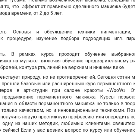
 то, что
эффект от правильно сделанного макияжа будет
ода времени, от 2 до 5 лет.
асть. Основы и обсуждение техники пигментации, 
 к процедуре, изучение подбора подходящих игл, па
ть.
В рамках курса проходит обучение выбранно
ияжа на муляже, включая обучение предварительному р
ровей, контура рта, линий на верхнем и нижнем веке.
енствует природу, но не противоречит ей. Сегодня сотни 
 прошли базовый или расширенный курс перманентного 
теров в арт-студии при салоне красоты «WooW». Эт
 продвижение перманентного макияжа. Курсы позвол
нания в области перманентного макияжа не только в теор
 только качеством, но и инновационными техниками. Поэ
ы получить новую престижную профессию или опередить к
и одну из наших методик, любимых клиентами, свяжитес
 сейчас! Если у вас возник вопрос по курсу или обучени