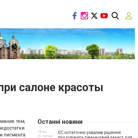
при салоне красоты
Останні новини
мание тем,
едостатки.
18:46,
ЄС остаточно ухвалив рішення
и пигмента
31 липня
продовжити тимчасовий захист для