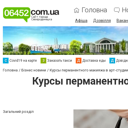
Головна
Н
Афіша
Дозвілля
Вакан
С
Сovid19 на карте
З
Заказать такси
Д
Доставка еды
Д
Довідк
Головна
Бізнес новини
Курсы перманентного макияжа в арт-студи
Курсы перманентно
Загальний розділ