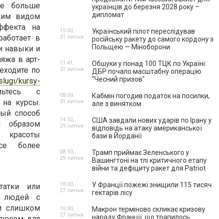
се больше
українців до березня 2028 року –
дипломат
аким видом
ффекта на
15:00,
Український пілот переслідував
работает в
31 липня
російську ракету до самого кордону з
Польщею — Міноборони
и навыки и
яжа в арт-
11:41,
Обшуки у понад 100 ТЦК по Україні:
еходите по
31 липня
ДБР почало масштабну операцію
"Чесний призов"
slugi/kursy-
мьтесь с
08:00,
Кабмін погодив податок на посилки,
 на курсы.
31 липня
але з винятком
ный способ
14:32,
США завдали нових ударів по Ірану у
м образом
29 липня
відповідь на атаку американської
 красоты
бази в Йорданії
все более
08:50,
Трамп приймає Зеленського у
29 липня
Вашингтоні на тлі критичного етапу
війни та дефіциту ракет для Patriot
18:00,
У Франції пожежі знищили 115 тисяч
татки или
27 липня
гектарів лісу
я людей с
и слишком
16:00,
Макрон терміново скликає кризову
27 липня
нараду Франції: що трапилось
люсом для