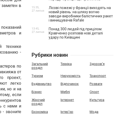
 заметен в
15:35,
Лісові пожежі у Франції виходять на
27 липня
новий рівень: на шляху вогню
заводи-виробники балістичних ракет
і винищувачів Rafale
показаний
13:45,
Понад 300 людей під прицілом:
27 липня
раметров и
Кравченко розповів нові деталі
удару по Київщині
й технике
исованию -
Рубрики новин
Загальний
Техніка
Здоров'я
мастеров по
розділ
макияжа от
Туризм
Нерухомість
Транспорт
о проект,
яют легко
Будівництво
Відпочинок
Розваги
ии, но и на
Бізнес
Меблі
Спорт
тому, если
онкурентов
Жіночий
Інтернет
Культура
розділ
ь с нами и
ю - звоните
Економіка
Інтер'єр
Мода