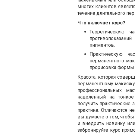
многих клиентов является
течение длительного пери
Что включает курс?
Теоретическую ч
противопоказаний
пигментов.
Практическую час
перманентного мак
прорисовка формы б
Красота, которая соверш
перманентному макияжу
профессиональных мас
нацеленный на тонкое
получить практические з
практике.
Отличаются не
вы думаете о том, чтоб
и внедрить новинку ил
забронируйте курс прямо