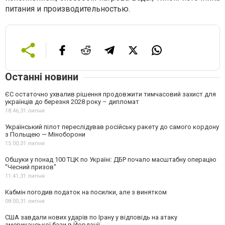
питания и производительностью.
Останні новини
ЄС остаточно ухвалив рішення продовжити тимчасовий захист для
українців до березня 2028 року – дипломат
18:46,
31 липня
Український пілот переслідував російську ракету до самого кордону
з Польщею — Міноборони
15:00,
31 липня
Обшуки у понад 100 ТЦК по Україні: ДБР почало масштабну операцію
"Чесний призов"
11:41,
31 липня
Кабмін погодив податок на посилки, але з винятком
08:00,
31 липня
США завдали нових ударів по Ірану у відповідь на атаку
американської бази в Йорданії