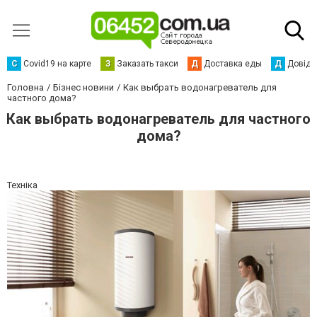
С
Сovid19 на карте
З
Заказать такси
Д
Доставка еды
Д
Довідк
Головна
Бізнес новини
Как выбрать водонагреватель для
частного дома?
Как выбрать водонагреватель для частного
дома?
Техніка