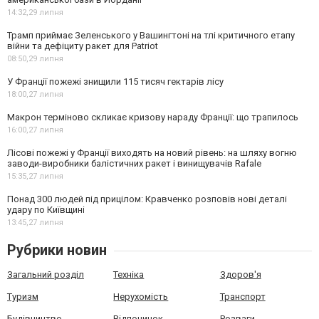
14:32,
29 липня
Трамп приймає Зеленського у Вашингтоні на тлі критичного етапу
війни та дефіциту ракет для Patriot
08:50,
29 липня
У Франції пожежі знищили 115 тисяч гектарів лісу
18:00,
27 липня
Макрон терміново скликає кризову нараду Франції: що трапилось
16:00,
27 липня
Лісові пожежі у Франції виходять на новий рівень: на шляху вогню
заводи-виробники балістичних ракет і винищувачів Rafale
15:35,
27 липня
Понад 300 людей під прицілом: Кравченко розповів нові деталі
удару по Київщині
13:45,
27 липня
Рубрики новин
Загальний розділ
Техніка
Здоров'я
Туризм
Нерухомість
Транспорт
Будівництво
Відпочинок
Розваги