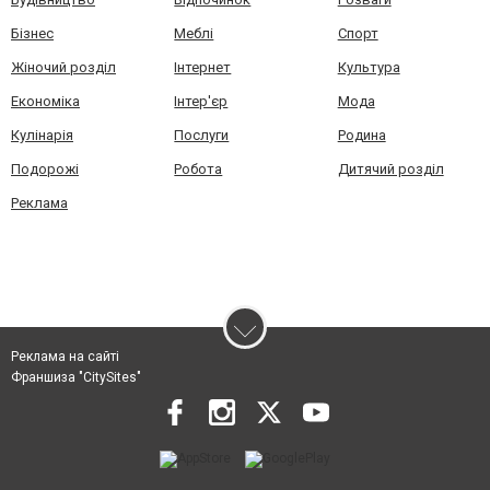
Бізнес
Меблі
Спорт
Жіночий розділ
Інтернет
Культура
Економіка
Інтер'єр
Мода
Кулінарія
Послуги
Родина
Подорожі
Робота
Дитячий розділ
Реклама
Реклама на сайті
Франшиза "CitySites"