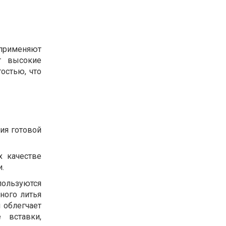
применяют
т высокие
остью, что
ия готовой
х качестве
.
ользуются
ного литья
 облегчает
 вставки,