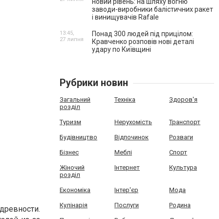
новий рівень: на шляху вогню
заводи-виробники балістичних ракет
і винищувачів Rafale
13:45,
Понад 300 людей під прицілом:
27 липня
Кравченко розповів нові деталі
удару по Київщині
Рубрики новин
Загальний
Техніка
Здоров'я
розділ
Туризм
Нерухомість
Транспорт
Будівництво
Відпочинок
Розваги
Бізнес
Меблі
Спорт
Жіночий
Інтернет
Культура
розділ
Економіка
Інтер'єр
Мода
Кулінарія
Послуги
Родина
древности.