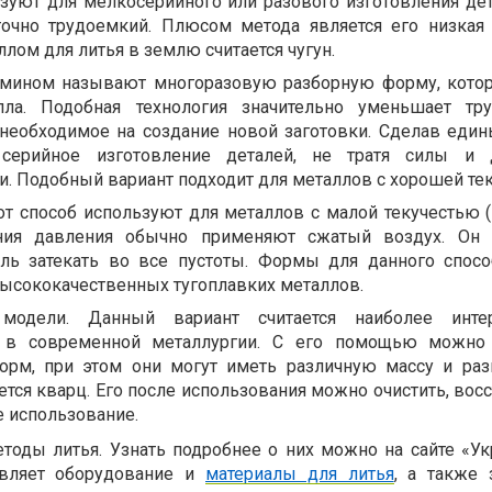
ьзуют для мелкосерийного или разового изготовления дет
аточно трудоемкий. Плюсом метода является его низкая 
ом для литья в землю считается чугун.
рмином называют многоразовую разборную форму, кото
лла. Подобная технология значительно уменьшает тр
 необходимое на создание новой заготовки. Сделав един
 серийное изготовление деталей, не тратя силы и 
. Подобный вариант подходит для металлов с хорошей те
от способ используют для металлов с малой текучестью (
ания давления обычно применяют сжатый воздух. Он 
ль затекать во все пустоты. Формы для данного спос
высококачественных тугоплавких металлов.
одели. Данный вариант считается наиболее инт
 в современной металлургии. С его помощью можно 
орм, при этом они могут иметь различную массу и ра
ся кварц. Его после использования можно очистить, восс
е использование.
тоды литья. Узнать подробнее о них можно на сайте «Ук
авляет оборудование и
материалы для литья
, а также 