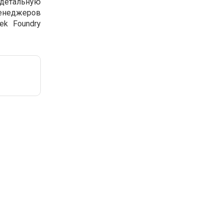
 детальную
менеджеров
ek Foundry