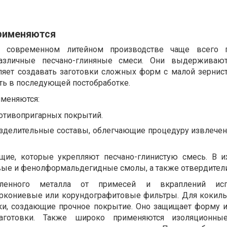
рименяются
 современном литейном производстве чаще всего 
азличные песчано-глиняные смеси. Они выдерживаю
ляет создавать заготовки сложных форм с малой зернист
ь в последующей постобработке.
меняются:
отивопригарных покрытий.
делительные составы, облегчающие процедуру извлечен
ие, которые укрепляют песчано-глинистую смесь. В и
ые и фенолформальдегидные смолы, а также отвердители
ленного металла от примесей и вкраплений исп
ркониевые или корундографитовые фильтры. Для кокиль
ки, создающие прочное покрытие. Оно защищает форму и
аготовки. Также широко применяются изоляционные