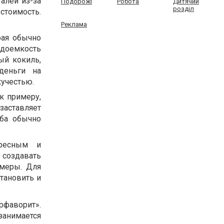
алей из-за
Подорожі
Робота
Дитячий
розділ
стоимость.
Реклама
рая обычно
удоемкость
ый кокиль,
деньги на
кучестью.
к примеру,
заставляет
оба обычно
ересным и
создавать
змеры. Для
тановить и
рфаворит».
занимается