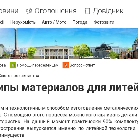
овини
Оголошення
Довідник
сії
Нерухомість
Авто / Мото
Погода
Фотозвіти
ова
П
Помощь переселенцам
В
Вопрос - ответ
ейного производства
ипы материалов для лите
 и технологичным способом изготовления металлических
ье. С помощью этого процесса можно изготавливать детал
ктеристик. На данный момент практически 90% комплек
остроения выпускается именно по литейной технологии.
еимуществ: