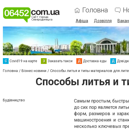
Головна
Н
Афіша
Дозвілля
Вакан
С
Сovid19 на карте
З
Заказать такси
Д
Доставка еды
Д
Довідк
Головна
Бізнес новини
Способы литья и типы материалов для лит
Способы литья и т
Будівництво
Самым простым, быстрым
до сих пор является лит
форм, размеров и хара
машиностроения и станк
несколько ключевых пр