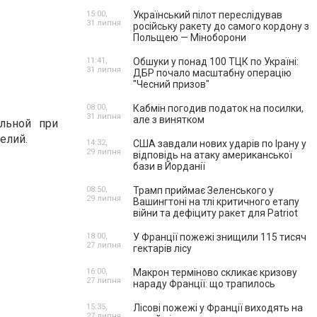
15:00,
Український пілот переслідував
31 липня
російську ракету до самого кордону з
Польщею — Міноборони
11:41,
Обшуки у понад 100 ТЦК по Україні:
31 липня
ДБР почало масштабну операцію
"Чесний призов"
08:00,
Кабмін погодив податок на посилки,
31 липня
але з винятком
льной при
елий.
14:32,
США завдали нових ударів по Ірану у
29 липня
відповідь на атаку американської
бази в Йорданії
08:50,
Трамп приймає Зеленського у
29 липня
Вашингтоні на тлі критичного етапу
війни та дефіциту ракет для Patriot
18:00,
У Франції пожежі знищили 115 тисяч
27 липня
гектарів лісу
16:00,
Макрон терміново скликає кризову
27 липня
нараду Франції: що трапилось
15:35,
Лісові пожежі у Франції виходять на
27 липня