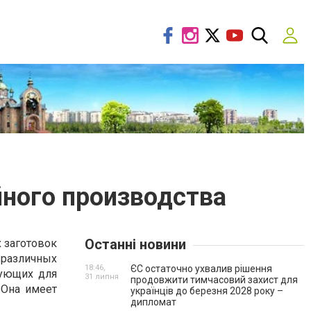
йного производства
Останні новини
 заготовок
и различных
18:46,
ЄС остаточно ухвалив рішення
тующих для
31 липня
продовжити тимчасовий захист для
 Она имеет
українців до березня 2028 року –
дипломат