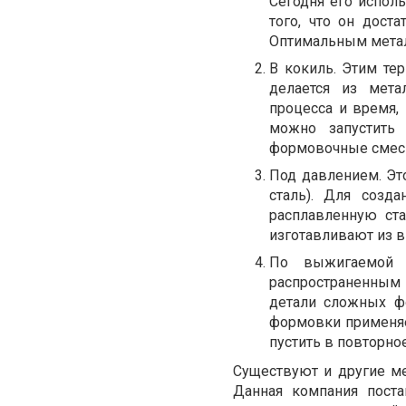
Сегодня его испол
того, что он дост
Оптимальным металл
В кокиль. Этим те
делается из мета
процесса и время,
можно запустить
формовочные смеси
Под давлением. Эт
сталь). Для созд
расплавленную ста
изготавливают из 
По выжигаемой м
распространенным
детали сложных ф
формовки применяет
пустить в повторно
Существуют и другие ме
Данная компания пост