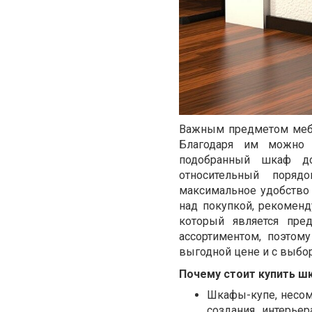
Важным предметом мебе
Благодаря им можно 
подобранный шкаф до
относительный поря
максимальное удобство 
над покупкой, рекоменд
который является пре
ассортиментом, поэтом
выгодной цене и с выбор
Почему стоит купить ш
Шкафы-купе, несом
создания интерьер