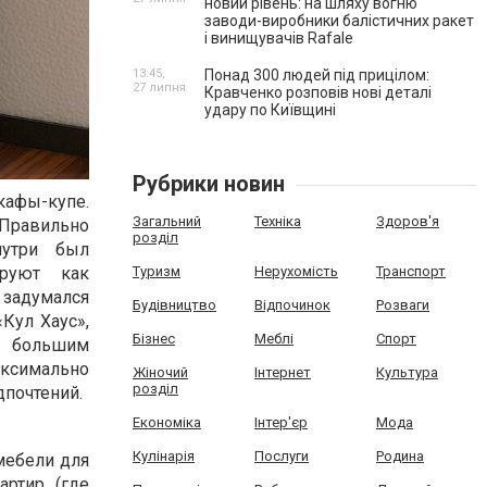
новий рівень: на шляху вогню
заводи-виробники балістичних ракет
і винищувачів Rafale
13:45,
Понад 300 людей під прицілом:
27 липня
Кравченко розповів нові деталі
удару по Київщині
Рубрики новин
кафы-купе.
Загальний
Техніка
Здоров'я
Правильно
розділ
нутри был
ируют как
Туризм
Нерухомість
Транспорт
 задумался
Будівництво
Відпочинок
Розваги
Кул Хаус»,
Бізнес
Меблі
Спорт
я большим
ксимально
Жіночий
Інтернет
Культура
розділ
дпочтений.
Економіка
Інтер'єр
Мода
Кулінарія
Послуги
Родина
мебели для
артир (где