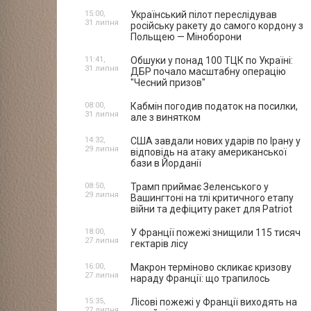
15:00,
Український пілот переслідував
31 липня
російську ракету до самого кордону з
Польщею — Міноборони
11:41,
Обшуки у понад 100 ТЦК по Україні:
31 липня
ДБР почало масштабну операцію
"Чесний призов"
08:00,
Кабмін погодив податок на посилки,
31 липня
але з винятком
14:32,
США завдали нових ударів по Ірану у
29 липня
відповідь на атаку американської
бази в Йорданії
08:50,
Трамп приймає Зеленського у
29 липня
Вашингтоні на тлі критичного етапу
війни та дефіциту ракет для Patriot
18:00,
У Франції пожежі знищили 115 тисяч
27 липня
гектарів лісу
16:00,
Макрон терміново скликає кризову
27 липня
нараду Франції: що трапилось
15:35,
Лісові пожежі у Франції виходять на
27 липня