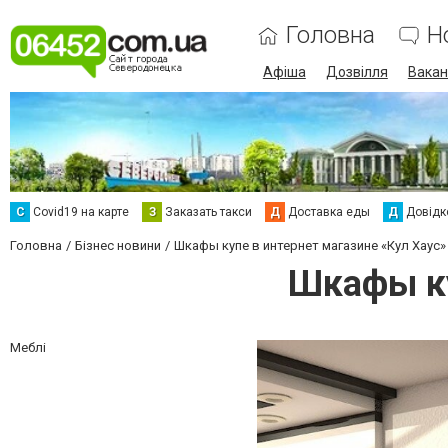
Головна
Н
Афіша
Дозвілля
Вакан
С
Сovid19 на карте
З
Заказать такси
Д
Доставка еды
Д
Довідк
Головна
Бізнес новини
Шкафы купе в интернет магазине «Кул Хаус»
Шкафы ку
Меблі