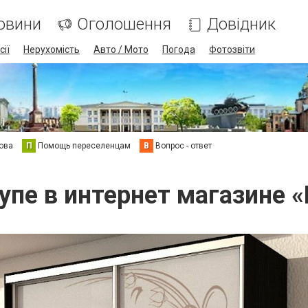
овини
Оголошення
Довідник
сії
Нерухомість
Авто / Мото
Погода
Фотозвіти
ова
П
Помощь переселенцам
В
Вопрос - ответ
пе в интернет магазине «