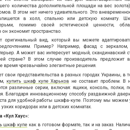
его количества дополнительной площади на вес золота),
омов. В этом нет ничего удивительного. Это вневременно
впишется в холл, спальню или детскую комнату. Шк
рьми, помимо своей эстетической ценности, обл
 он экономит пространство.
 оригинальный вид, который вы можете адаптироват
редпочтениям. Пример? Например, фасад с зеркалом,
ерьер. А может вас интересует модный, скандинавский ст
ей стране? В этом случае производитель предложит 
же время чрезвычайно элегантные решения.
т свои представительства в разных городах Украины, в т
ом,
купить шкаф купе Харьков
не составит проблем.
В 
ся различные серии, включая: ящики, консоль, полки, п
я. Благодаря инновационному способу раздвижной двери
ста для удобной работы шкафа-купе. Поэтому мы можем 
 узких коридорах или в детских комнатах.
 «Кул Хаус»:
ь шкаф купе
как в готовом формате, так и на заказ. Нали