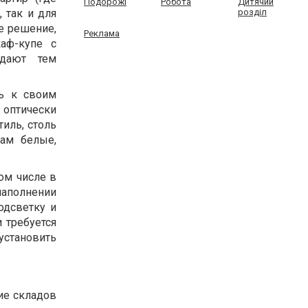
Подорожі
Робота
Дитячий
 так и для
розділ
е решение,
Реклама
аф-купе с
адают тем
ь к своим
 оптически
иль, столь
вам белые,
ом числе в
наполнении
одсветку и
 требуется
установить
чие складов