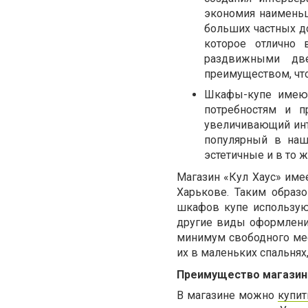
экономия наименьш
больших частных д
которое отлично 
раздвижными две
преимуществом, что
Шкафы-купе имеют
потребностям и п
увеличивающий инт
популярный в наш
эстетичные и в то 
Магазин «Кул Хаус» имее
Харькове. Таким образ
шкафов купе используют
другие виды оформлени
минимум свободного ме
их в маленьких спальнях,
Преимущество магазина
В магазине можно
купит