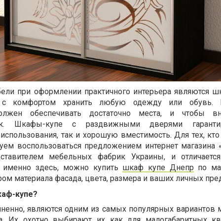
ли при оформлении практичного интерьера являются ш
с комфортом хранить любую одежду или обувь.
лжен обеспечивать достаточно места, и чтобы в
док. Шкафы-купе с раздвижными дверями гарант
использования, так и хорошую вместимость. Для тех, кто
уем воспользоваться предложением интернет магазина «
дставителем мебельных фабрик Украины, и отличаетс
у именно здесь, можно купить
шкаф купе Днепр
по ма
ом материала фасада, цвета, размера и ваших личных пре
каф-купе?
ненно, являются одним из самых популярных вариантов 
а. Их охотно выбирают их как для малогабаритных кв