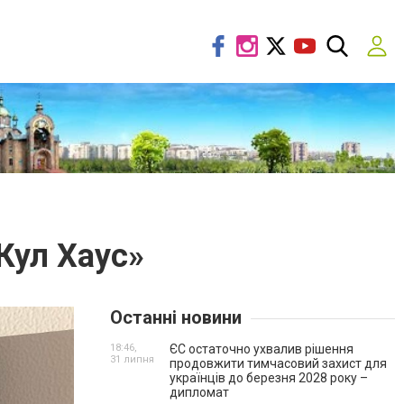
Кул Хаус»
Останні новини
18:46,
ЄС остаточно ухвалив рішення
31 липня
продовжити тимчасовий захист для
українців до березня 2028 року –
дипломат