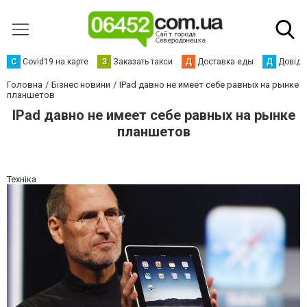
С
Сovid19 на карте
З
Заказать такси
Д
Доставка еды
Д
Довідк
Головна
Бізнес новини
IPad давно не имеет себе равных на рынке
планшетов
IPad давно не имеет себе равных на рынке
планшетов
Техніка