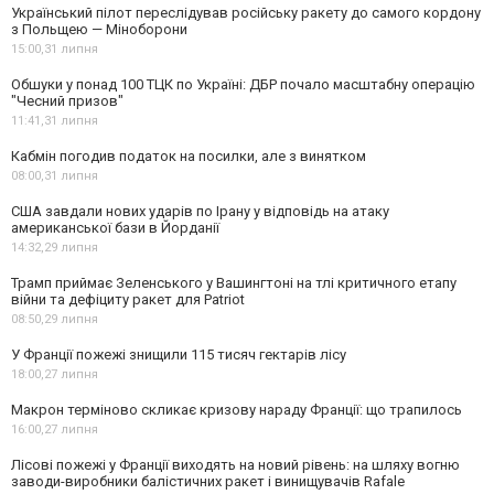
Український пілот переслідував російську ракету до самого кордону
з Польщею — Міноборони
15:00,
31 липня
Обшуки у понад 100 ТЦК по Україні: ДБР почало масштабну операцію
"Чесний призов"
11:41,
31 липня
Кабмін погодив податок на посилки, але з винятком
08:00,
31 липня
США завдали нових ударів по Ірану у відповідь на атаку
американської бази в Йорданії
14:32,
29 липня
Трамп приймає Зеленського у Вашингтоні на тлі критичного етапу
війни та дефіциту ракет для Patriot
08:50,
29 липня
У Франції пожежі знищили 115 тисяч гектарів лісу
18:00,
27 липня
Макрон терміново скликає кризову нараду Франції: що трапилось
16:00,
27 липня
Лісові пожежі у Франції виходять на новий рівень: на шляху вогню
заводи-виробники балістичних ракет і винищувачів Rafale