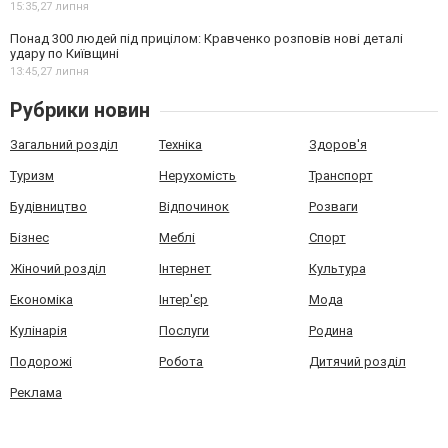
15:35,
27 липня
Понад 300 людей під прицілом: Кравченко розповів нові деталі
удару по Київщині
13:45,
27 липня
Рубрики новин
Загальний розділ
Техніка
Здоров'я
Туризм
Нерухомість
Транспорт
Будівництво
Відпочинок
Розваги
Бізнес
Меблі
Спорт
Жіночий розділ
Інтернет
Культура
Економіка
Інтер'єр
Мода
Кулінарія
Послуги
Родина
Подорожі
Робота
Дитячий розділ
Реклама