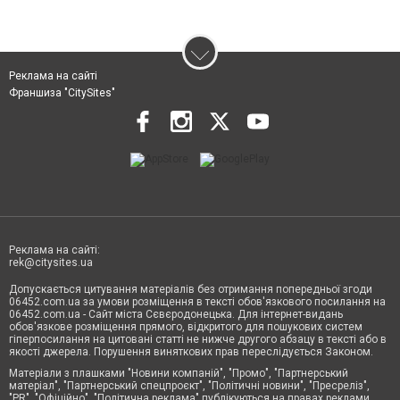
Реклама на сайті
Франшиза "CitySites"
Реклама на сайті:
rek@citysites.ua
Допускається цитування матеріалів без отримання попередньої згоди
06452.com.ua за умови розміщення в тексті обов'язкового посилання на
06452.com.ua - Сайт міста Сєвєродонецька. Для інтернет-видань
обов'язкове розміщення прямого, відкритого для пошукових систем
гіперпосилання на цитовані статті не нижче другого абзацу в тексті або в
якості джерела. Порушення виняткових прав переслідується Законом.
Матеріали з плашками "Новини компаній", "Промо", "Партнерський
матеріал", "Партнерський спецпроєкт", "Політичні новини", "Пресреліз",
"PR", "Офіційно", "Політична реклама" публікуються на правах реклами.