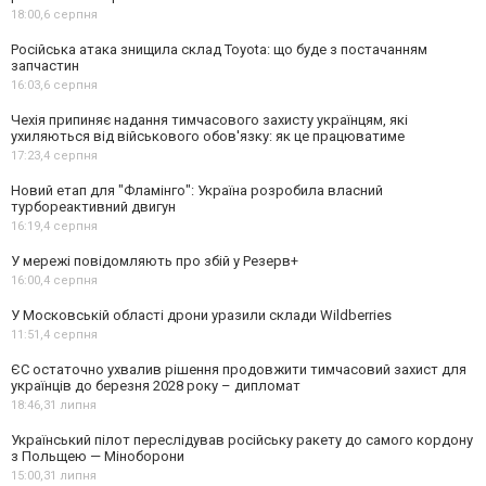
18:00,
6 серпня
Російська атака знищила склад Toyota: що буде з постачанням
запчастин
16:03,
6 серпня
Чехія припиняє надання тимчасового захисту українцям, які
ухиляються від військового обов'язку: як це працюватиме
17:23,
4 серпня
Новий етап для "Фламінго": Україна розробила власний
турбореактивний двигун
16:19,
4 серпня
У мережі повідомляють про збій у Резерв+
16:00,
4 серпня
У Московській області дрони уразили склади Wildberries
11:51,
4 серпня
ЄС остаточно ухвалив рішення продовжити тимчасовий захист для
українців до березня 2028 року – дипломат
18:46,
31 липня
Український пілот переслідував російську ракету до самого кордону
з Польщею — Міноборони
15:00,
31 липня