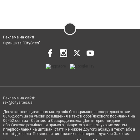
Реклама на сайті
Франшиза "CitySites"
Реклама на сайті:
rek@citysites.ua
Допускається цитування матеріалів без отримання попередньої згоди
06452.com.ua за умови розміщення в тексті обов'язкового посилання на
06452.com.ua - Сайт міста Сєвєродонецька. Для інтернет-видань
обов'язкове розміщення прямого, відкритого для пошукових систем
гіперпосилання на цитовані статті не нижче другого абзацу в тексті або в
якості джерела. Порушення виняткових прав переслідується Законом.