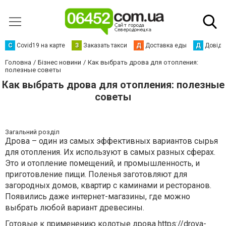
С
Сovid19 на карте
З
Заказать такси
Д
Доставка еды
Д
Довідк
Головна
Бізнес новини
Как выбрать дрова для отопления:
полезные советы
Как выбрать дрова для отопления: полезные
советы
Загальний розділ
Дрова – один из самых эффективных вариантов сырья
для отопления. Их используют в самых разных сферах.
Это и отопление помещений, и промышленность, и
приготовление пищи. Поленья заготовляют для
загородных домов, квартир с каминами и ресторанов.
Появились даже интернет-магазины, где можно
выбрать любой вариант древесины.
Готовые к применению колотые дрова
https://drova-