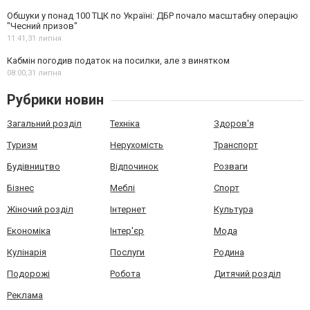
Обшуки у понад 100 ТЦК по Україні: ДБР почало масштабну операцію
"Чесний призов"
11:41,
31 липня
Кабмін погодив податок на посилки, але з винятком
08:00,
31 липня
Рубрики новин
Загальний розділ
Техніка
Здоров'я
Туризм
Нерухомість
Транспорт
Будівництво
Відпочинок
Розваги
Бізнес
Меблі
Спорт
Жіночий розділ
Інтернет
Культура
Економіка
Інтер'єр
Мода
Кулінарія
Послуги
Родина
Подорожі
Робота
Дитячий розділ
Реклама