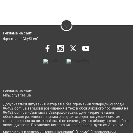
Реклама на сайті
Франшиза "CitySites"
Реклама на сайті:
rek@citysites.ua
Допускається цитування матеріалів без отримання попередньої згоди
06452.com.ua за умови розміщення в тексті обов'язкового посилання на
06452.com.ua - Сайт міста Сєвєродонецька. Для інтернет-видань
обов'язкове розміщення прямого, відкритого для пошукових систем
гіперпосилання на цитовані статті не нижче другого абзацу в тексті або в
якості джерела. Порушення виняткових прав переслідується Законом.
Матеріали з плашками "Новини компаній", "Промо", "Партнерський