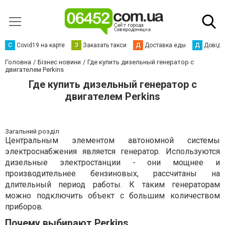
С
Сovid19 на карте
З
Заказать такси
Д
Доставка еды
Д
Довідк
Головна
Бізнес новини
Где купить дизельный генератор с
двигателем Perkins
Где купить дизельный генератор с
двигателем Perkins
Загальний розділ
Центральным элементом автономной системы
электроснабжения является генератор. Используются
дизельные электростанции - они мощнее и
производительнее бензиновых, рассчитаны на
длительный период работы. К таким генераторам
можно подключить объект с большим количеством
приборов.
Почему выбирают Perkins