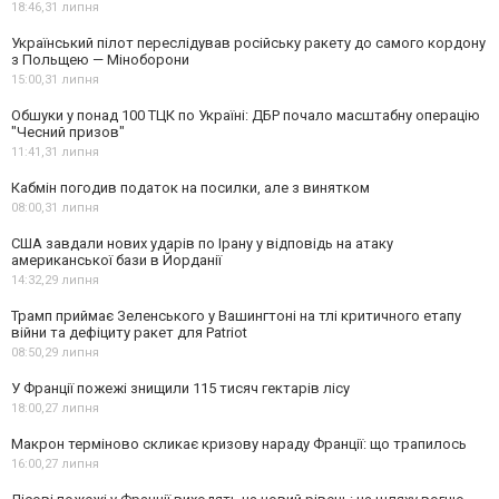
18:46,
31 липня
Український пілот переслідував російську ракету до самого кордону
з Польщею — Міноборони
15:00,
31 липня
Обшуки у понад 100 ТЦК по Україні: ДБР почало масштабну операцію
"Чесний призов"
11:41,
31 липня
Кабмін погодив податок на посилки, але з винятком
08:00,
31 липня
США завдали нових ударів по Ірану у відповідь на атаку
американської бази в Йорданії
14:32,
29 липня
Трамп приймає Зеленського у Вашингтоні на тлі критичного етапу
війни та дефіциту ракет для Patriot
08:50,
29 липня
У Франції пожежі знищили 115 тисяч гектарів лісу
18:00,
27 липня
Макрон терміново скликає кризову нараду Франції: що трапилось
16:00,
27 липня