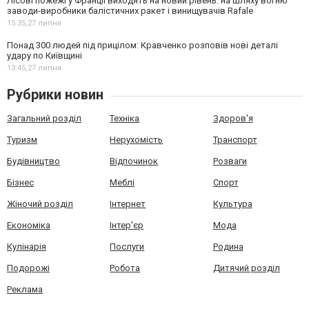
Лісові пожежі у Франції виходять на новий рівень: на шляху вогню
заводи-виробники балістичних ракет і винищувачів Rafale
15:35,
27 липня
Понад 300 людей під прицілом: Кравченко розповів нові деталі
удару по Київщині
13:45,
27 липня
Рубрики новин
Загальний розділ
Техніка
Здоров'я
Туризм
Нерухомість
Транспорт
Будівництво
Відпочинок
Розваги
Бізнес
Меблі
Спорт
Жіночий розділ
Інтернет
Культура
Економіка
Інтер'єр
Мода
Кулінарія
Послуги
Родина
Подорожі
Робота
Дитячий розділ
Реклама