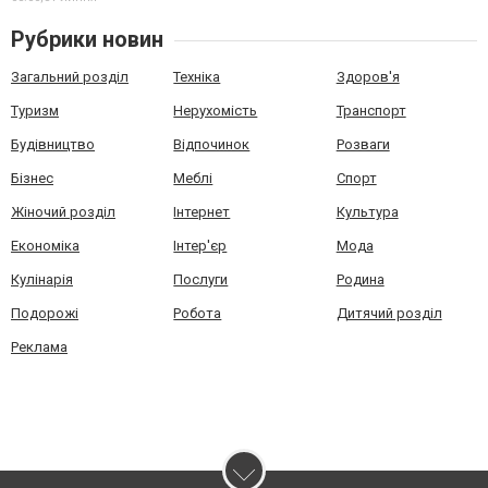
Рубрики новин
Загальний розділ
Техніка
Здоров'я
Туризм
Нерухомість
Транспорт
Будівництво
Відпочинок
Розваги
Бізнес
Меблі
Спорт
Жіночий розділ
Інтернет
Культура
Економіка
Інтер'єр
Мода
Кулінарія
Послуги
Родина
Подорожі
Робота
Дитячий розділ
Реклама