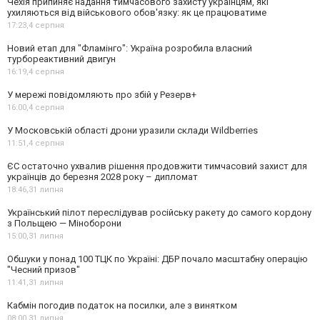
Чехія припиняє надання тимчасового захисту українцям, які
ухиляються від військового обов'язку: як це працюватиме
17:23,
4 серпня
Новий етап для "Фламінго": Україна розробила власний
турбореактивний двигун
16:19,
4 серпня
У мережі повідомляють про збій у Резерв+
16:00,
4 серпня
У Московській області дрони уразили склади Wildberries
11:51,
4 серпня
ЄС остаточно ухвалив рішення продовжити тимчасовий захист для
українців до березня 2028 року – дипломат
18:46,
31 липня
Український пілот переслідував російську ракету до самого кордону
з Польщею — Міноборони
15:00,
31 липня
Обшуки у понад 100 ТЦК по Україні: ДБР почало масштабну операцію
"Чесний призов"
11:41,
31 липня
Кабмін погодив податок на посилки, але з винятком
08:00,
31 липня