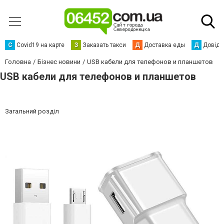
С
Сovid19 на карте
З
Заказать такси
Д
Доставка еды
Д
Довідк
Головна
Бізнес новини
USB кабели для телефонов и планшетов
USB кабели для телефонов и планшетов
Загальний розділ