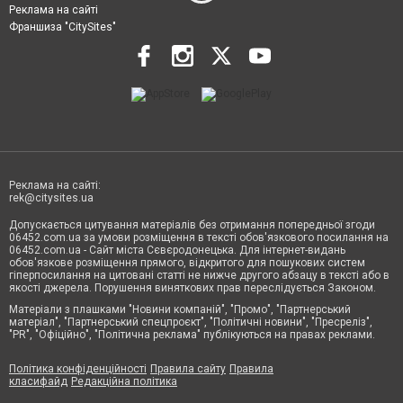
Реклама на сайті
Франшиза "CitySites"
Реклама на сайті:
rek@citysites.ua
Допускається цитування матеріалів без отримання попередньої згоди
06452.com.ua за умови розміщення в тексті обов'язкового посилання на
06452.com.ua - Сайт міста Сєвєродонецька. Для інтернет-видань
обов'язкове розміщення прямого, відкритого для пошукових систем
гіперпосилання на цитовані статті не нижче другого абзацу в тексті або в
якості джерела. Порушення виняткових прав переслідується Законом.
Матеріали з плашками "Новини компаній", "Промо", "Партнерський
матеріал", "Партнерський спецпроєкт", "Політичні новини", "Пресреліз",
"PR", "Офіційно", "Політична реклама" публікуються на правах реклами.
Політика конфіденційності
Правила сайту
Правила
класифайд
Редакційна політика