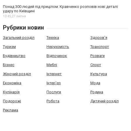
Понад 300 людей під прицілом: Кравченко розповів нові деталі
удару по Київщині
13:45,
27 липня
Рубрики новин
Загальний розділ
Техніка
Здоров'я
Туризм
Нерухомість
Транспорт
Будівництво
Відпочинок
Розваги
Бізнес
Меблі
Спорт
Жіночий розділ
Інтернет
Культура
Економіка
Інтер'єр
Мода
Кулінарія
Послуги
Родина
Подорожі
Робота
Дитячий розділ
Реклама