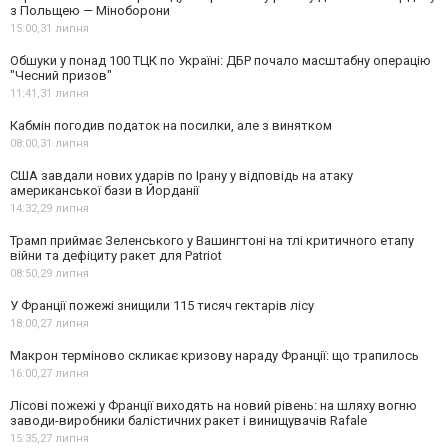
з Польщею — Міноборони
15:00,
31 липня
Обшуки у понад 100 ТЦК по Україні: ДБР почало масштабну операцію
"Чесний призов"
11:41,
31 липня
Кабмін погодив податок на посилки, але з винятком
08:00,
31 липня
США завдали нових ударів по Ірану у відповідь на атаку
американської бази в Йорданії
14:32,
29 липня
Трамп приймає Зеленського у Вашингтоні на тлі критичного етапу
війни та дефіциту ракет для Patriot
08:50,
29 липня
У Франції пожежі знищили 115 тисяч гектарів лісу
18:00,
27 липня
Макрон терміново скликає кризову нараду Франції: що трапилось
16:00,
27 липня
Лісові пожежі у Франції виходять на новий рівень: на шляху вогню
заводи-виробники балістичних ракет і винищувачів Rafale
15:35,
27 липня