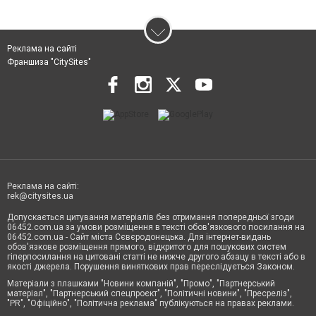
Реклама на сайті
Франшиза "CitySites"
Реклама на сайті:
rek@citysites.ua
Допускається цитування матеріалів без отримання попередньої згоди
06452.com.ua за умови розміщення в тексті обов'язкового посилання на
06452.com.ua - Сайт міста Сєвєродонецька. Для інтернет-видань
обов'язкове розміщення прямого, відкритого для пошукових систем
гіперпосилання на цитовані статті не нижче другого абзацу в тексті або в
якості джерела. Порушення виняткових прав переслідується Законом.
Матеріали з плашками "Новини компаній", "Промо", "Партнерський
матеріал", "Партнерський спецпроєкт", "Політичні новини", "Пресреліз",
"PR", "Офіційно", "Політична реклама" публікуються на правах реклами.