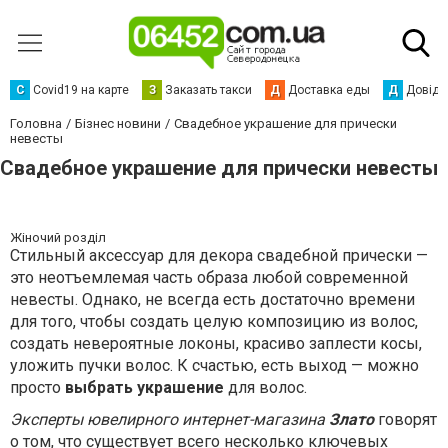
С
Сovid19 на карте
З
Заказать такси
Д
Доставка еды
Д
Довідк
Головна
Бізнес новини
Свадебное украшение для прически
невесты
Свадебное украшение для прически невесты
Жіночий розділ
Стильный аксессуар для декора свадебной прически —
это неотъемлемая часть образа любой современной
невесты. Однако, не всегда есть достаточно времени
для того, чтобы создать целую композицию из волос,
создать невероятные локоны, красиво заплести косы,
уложить пучки волос. К счастью, есть выход — можно
просто
выбрать украшение
для волос.
Эксперты ювелирного интернет-магазина
Злато
говорят
о том, что существует всего несколько ключевых