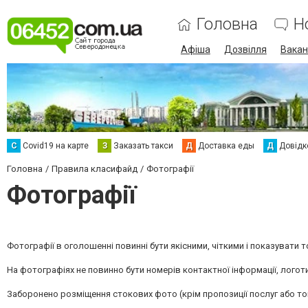
Головна
Н
Афіша
Дозвілля
Вакан
С
Сovid19 на карте
З
Заказать такси
Д
Доставка еды
Д
Довідк
Головна
Правила класифайд
Фотографії
Фотографії
Фотографії в оголошенні повинні бути якісними, чіткими і показувати 
На фотографіях не повинно бути номерів контактної інформації, логотип
Заборонено розміщення стокових фото (крім пропозиції послуг або то