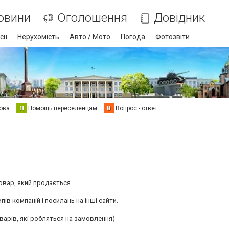
овини
Оголошення
Довідник
сії
Нерухомість
Авто / Мото
Погода
Фотозвіти
ова
П
Помощь переселенцам
В
Вопрос - ответ
товар, який продається.
ів компаній і посилань на інші сайти.
варів, які робляться на замовлення)