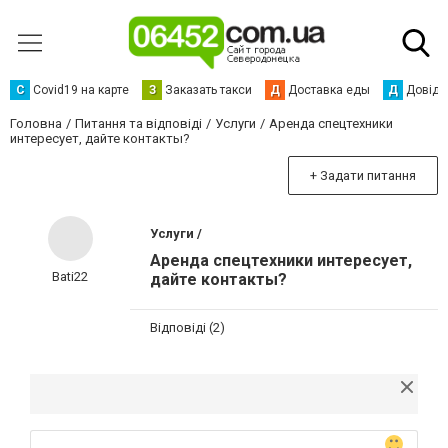
С
Сovid19 на карте
З
Заказать такси
Д
Доставка еды
Д
Довідк
Головна
Питання та відповіді
Услуги
Аренда спецтехники
интересует, дайте контакты?
+ Задати питання
Услуги /
Аренда спецтехники интересует,
Bati22
дайте контакты?
Відповіді (2)