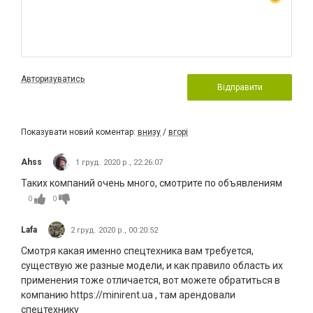
Авторизуватись
Відправити
Показувати новий коментар:
внизу
/
вгорі
Ahss
1 груд. 2020 р., 22:26:07
Таких компаний очень много, смотрите по объявлениям
0
0
Lafa
2 груд. 2020 р., 00:20:52
Смотря какая именно спецтехника вам требуется,
существую же разные модели, и как правило область их
применения тоже отличается, вот можете обратиться в
компанию https://minirent.ua , там арендовали
спецтехнику