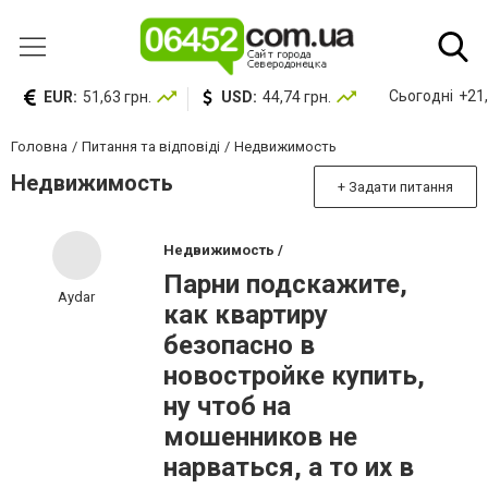
Сьогодні
+21,
EUR:
51,63 грн.
USD:
44,74 грн.
Головна
Питання та відповіді
Недвижимость
Недвижимость
+ Задати питання
Недвижимость /
Парни подскажите,
Aydar
как квартиру
безопасно в
новостройке купить,
ну чтоб на
мошенников не
нарваться, а то их в