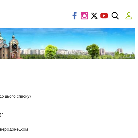
до цього списку?
)"
северодонецком