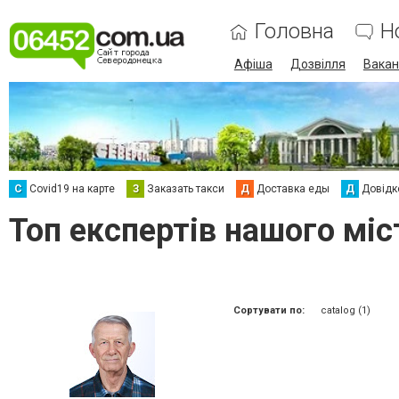
Головна
Н
Афіша
Дозвілля
Вакан
С
Сovid19 на карте
З
Заказать такси
Д
Доставка еды
Д
Довідк
Топ експертів нашого міст
Сортувати по:
catalog (1)