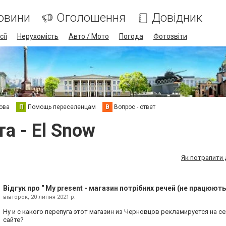
овини
Оголошення
Довідник
сії
Нерухомість
Авто / Мото
Погода
Фотозвіти
ова
П
Помощь переселенцам
В
Вопрос - ответ
а - El Snow
Як потрапити 
Відгук про " My present - магазин потрібних речей (не працюють
вівторок, 20 липня 2021 р.
Ну и с какого перепуга этот магазин из Черновцов рекламируется на 
сайте?