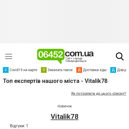
С
Сovid19 на карте
З
Заказать такси
Д
Доставка еды
Д
Довідк
Топ експертів нашого міста - Vitalik78
Як потрапити до цього списку?
Новичок
Vitalik78
Відгуки: 1