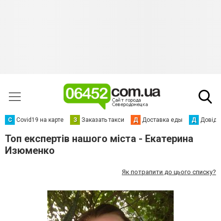
С
Сovid19 на карте
З
Заказать такси
Д
Доставка еды
Д
Довідк
Топ експертів нашого міста - Екатерина
Изюменко
Як потрапити до цього списку?