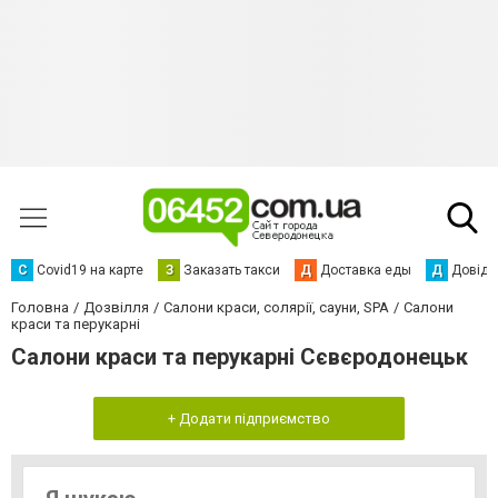
С
Сovid19 на карте
З
Заказать такси
Д
Доставка еды
Д
Довідк
Головна
Дозвілля
Салони краси, солярії, сауни, SPA
Салони
краси та перукарні
Салони краси та перукарні Сєвєродонецьк
+ Додати підприємство