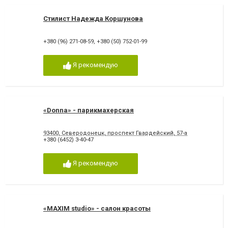
Стилист Надежда Коршунова
+380 (96) 271-08-59
,
+380 (50) 752-01-99
Я рекомендую
«Donna» - парикмахерская
93400, Северодонецк, проспект Гвардейский, 57-а
+380 (6452) 3-40-47
Я рекомендую
«MAXIM studio» - салон красоты