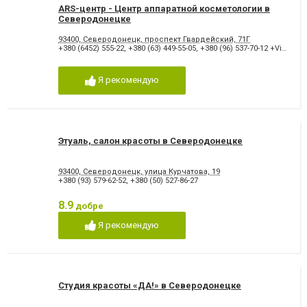
ARS-центр - Центр аппаратной косметологии в
Северодонецке
93400, Северодонецк, проспект Гвардейский, 71Г
+380 (6452) 555-22
,
+380 (63) 449-55-05
,
+380 (96) 537-70-12 +Viber
,
+3
Я рекомендую
Этуаль, салон красоты в Северодонецке
93400, Северодонецк, улица Курчатова, 19
+380 (93) 579-62-52
,
+380 (50) 527-86-27
8.9
добре
Я рекомендую
Студия красоты «ДА!» в Северодонецке