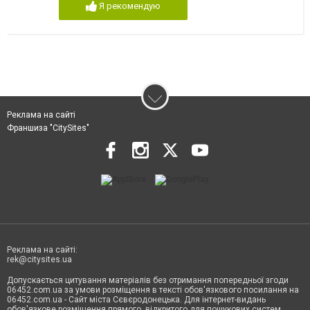
Я рекомендую
Реклама на сайті
Франшиза "CitySites"
Реклама на сайті:
rek@citysites.ua
Допускається цитування матеріалів без отримання попередньої згоди
06452.com.ua за умови розміщення в тексті обов'язкового посилання на
06452.com.ua - Сайт міста Сєвєродонецька. Для інтернет-видань
обов'язкове розміщення прямого, відкритого для пошукових систем