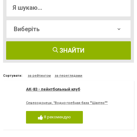
ЗНАЙТИ
Сортувати:
за рейтингом
за переглядами
АК-83 - пейнтбольный клуб
Северодонецк, "Водно-гребная база ""Шахтер"""
Я рекомендую