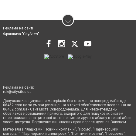
Реклама на сайті
Франшиза "CitySites"
Реклама на сайті:
rek@citysites.ua
Допускається цитування матеріалів без отримання попередньої згоди
06452.com.ua за умови розміщення в тексті обов'язкового посилання на
06452.com.ua - Сайт міста Сєвєродонецька. Для інтернет-видань
обов'язкове розміщення прямого, відкритого для пошукових систем
гіперпосилання на цитовані статті не нижче другого абзацу в тексті або в
якості джерела. Порушення виняткових прав переслідується Законом.
Матеріали з плашками "Новини компаній", "Промо", "Партнерський
матеріал", "Партнерський спецпроєкт", "Політичні новини", "Пресреліз",