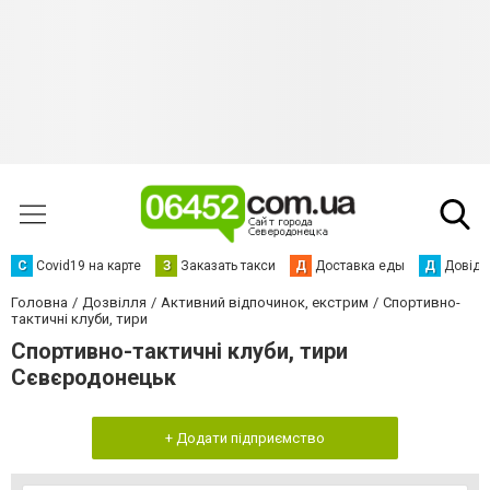
С
Сovid19 на карте
З
Заказать такси
Д
Доставка еды
Д
Довідк
Головна
Дозвілля
Активний відпочинок, екстрим
Спортивно-
тактичні клуби, тири
Спортивно-тактичні клуби, тири
Сєвєродонецьк
+ Додати підприємство