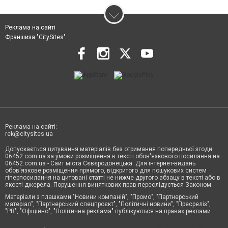
Реклама на сайті
Франшиза "CitySites"
Реклама на сайті:
rek@citysites.ua
Допускається цитування матеріалів без отримання попередньої згоди
06452.com.ua за умови розміщення в тексті обов'язкового посилання на
06452.com.ua - Сайт міста Сєвєродонецька. Для інтернет-видань
обов'язкове розміщення прямого, відкритого для пошукових систем
гіперпосилання на цитовані статті не нижче другого абзацу в тексті або в
якості джерела. Порушення виняткових прав переслідується Законом.
Матеріали з плашками "Новини компаній", "Промо", "Партнерський
матеріал", "Партнерський спецпроєкт", "Політичні новини", "Пресреліз",
"PR", "Офіційно", "Політична реклама" публікуються на правах реклами.