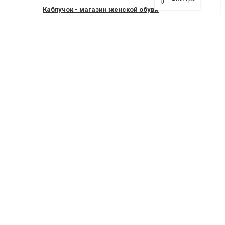
Каблучок - магазин женской обуви
Северодонецк, проспект Гвардейский, 67
+380 (6452) 5-21-77
Я рекомендую
Леопард - магазин обуви
Северодонецк, улица Химиков, 32
Я рекомендую
Монарх - сеть магазинов обуви
Северодонецк, улица Курчатова , 7