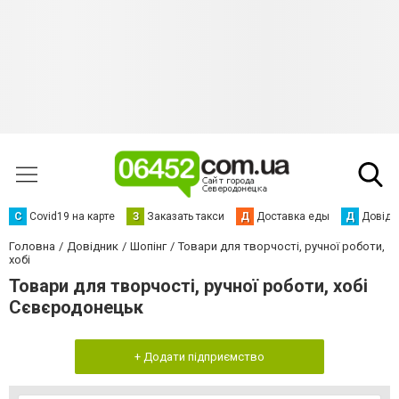
С
Сovid19 на карте
З
Заказать такси
Д
Доставка еды
Д
Довідк
Головна
Довідник
Шопінг
Товари для творчості, ручної роботи,
хобі
Товари для творчості, ручної роботи, хобі
Сєвєродонецьк
+ Додати підприємство