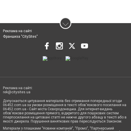
Реклама на сайті
Франшиза "CitySites"
Реклама на сайті:
rek@citysites.ua
Допускається цитування матеріалів без отримання попередньої згоди
06452.com.ua за умови розміщення в тексті обов'язкового посилання на
06452.com.ua - Сайт міста Сєвєродонецька. Для інтернет-видань
обов'язкове розміщення прямого, відкритого для пошукових систем
гіперпосилання на цитовані статті не нижче другого абзацу в тексті або в
якості джерела. Порушення виняткових прав переслідується Законом.
Матеріали з плашками "Новини компаній", "Промо", "Партнерський