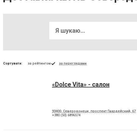
Сортувати:
за рейтингом
за переглядами
«Dolce Vita» - салон
93400, Северодонецк, проспект Гвардейский, 67
+380 (50) 6896574