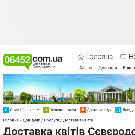
Головна
Н
Афіша
Дозвілля
Вакан
С
Сovid19 на карте
З
Заказать такси
Д
Доставка еды
Д
Довідк
Головна
Довідник
Послуги
Доставка квітів
Доставка квітів Сєвєрод