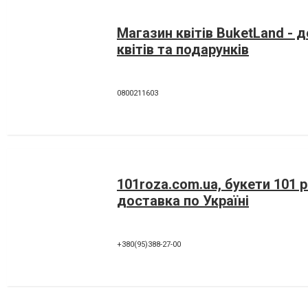
Магазин квітів BuketLand - 
квітів та подарунків
0800211603
101roza.com.ua, букети 101 
доставка по Україні
+380(95)388-27-00