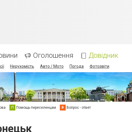
овини
Оголошення
Довідник
сії
Нерухомість
Авто / Мото
Погода
Фотозвіти
ова
П
Помощь переселенцам
В
Вопрос - ответ
онецьк