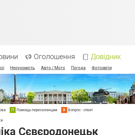
овини
Оголошення
Довідник
сії
Нерухомість
Авто / Мото
Погода
Фотозвіти
ова
П
Помощь переселенцам
В
Вопрос - ответ
ка
ніка Сєвєродонецьк