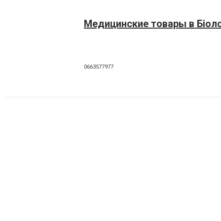
Медицинские товары в Біол
0663577977