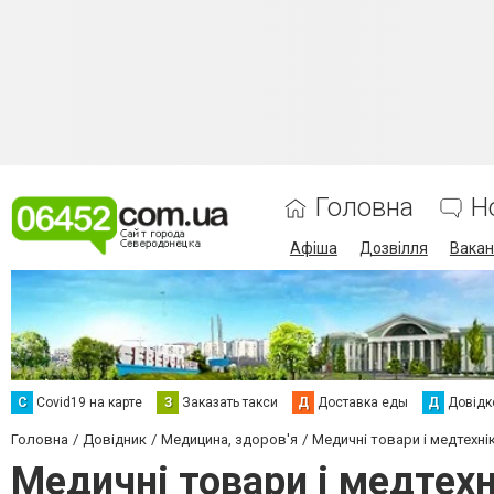
Головна
Н
Афіша
Дозвілля
Вакан
С
Сovid19 на карте
З
Заказать такси
Д
Доставка еды
Д
Довідк
Головна
Довідник
Медицина, здоров'я
Медичні товари і медтехні
Медичні товари і медтех