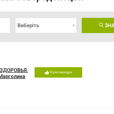
Виберіть
ЗН
 ЗДОРОВЬЯ.
Я рекомендую
Марголина