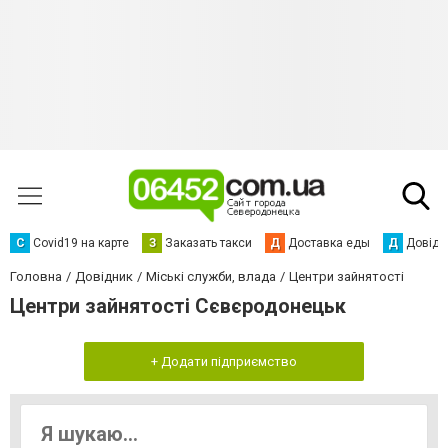
С
Сovid19 на карте
З
Заказать такси
Д
Доставка еды
Д
Довідк
Головна
Довідник
Міські служби, влада
Центри зайнятості
Центри зайнятості Сєвєродонецьк
+ Додати підприємство