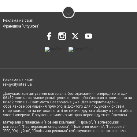
Реклама на сайті
Франшиза "CitySites"
Реклама на сайті:
rek@citysites.ua
Допускається цитування матеріалів без отримання попередньої згоди
06452.com.ua за умови розміщення в тексті обов'язкового посилання на
06452.com.ua - Сайт міста Сєвєродонецька. Для інтернет-видань
обов'язкове розміщення прямого, відкритого для пошукових систем
гіперпосилання на цитовані статті не нижче другого абзацу в тексті або в
якості джерела. Порушення виняткових прав переслідується Законом.
Матеріали з плашками "Новини компаній", "Промо", "Партнерський
матеріал", "Партнерський спецпроєкт", "Політичні новини", "Пресреліз",
"PR", "Офіційно", "Політична реклама" публікуються на правах реклами.