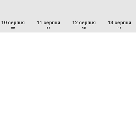
10 серпня
11 серпня
12 серпня
13 серпня
пн
вт
ср
чт