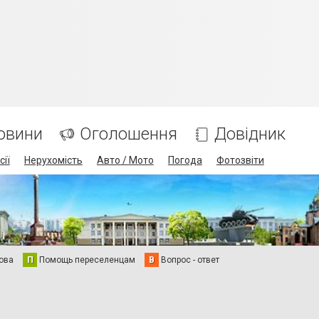
овини
Оголошення
Довідник
сії
Нерухомість
Авто / Мото
Погода
Фотозвіти
ова
П
Помощь переселенцам
В
Вопрос - ответ