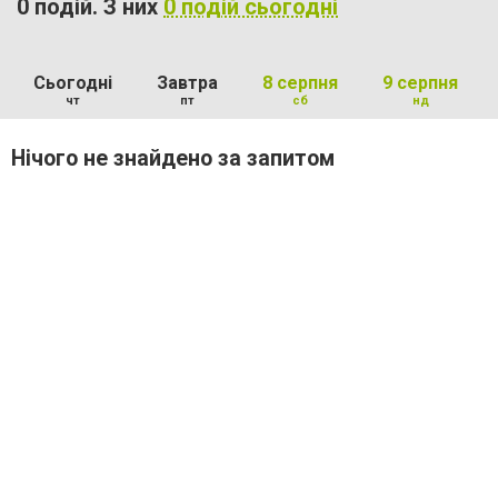
0 подій. З них
0 подій сьогодні
Сьогодні
Завтра
8 серпня
9 серпня
чт
пт
сб
нд
Нічого не знайдено за запитом