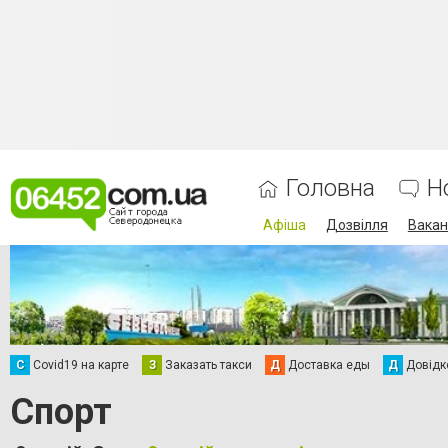
Головна
Н
Афіша
Дозвілля
Вакан
С
Сovid19 на карте
З
Заказать такси
Д
Доставка еды
Д
Довідк
Спорт