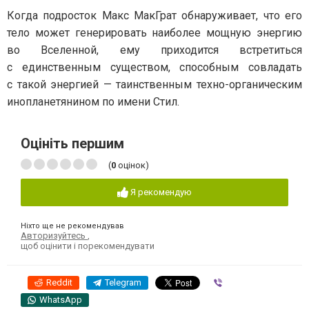
Когда подросток Макс МакГрат обнаруживает, что его
тело может генерировать наиболее мощную энергию
во Вселенной, ему приходится встретиться
с единственным существом, способным совладать
с такой энергией — таинственным техно-органическим
инопланетянином по имени Стил.
Оцініть першим
(
0
оцінок)
Я рекомендую
Ніхто ще не рекомендував
Авторизуйтесь
,
щоб оцінити і порекомендувати
Reddit
Telegram
Viber
WhatsApp