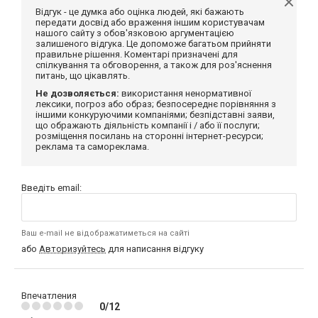
Відгук - це думка або оцінка людей, які бажають
передати досвід або враження іншим користувачам
нашого сайту з обов'язковою аргументацією
залишеного відгука. Це допоможе багатьом прийняти
правильне рішення. Коментарі призначені для
спілкування та обговорення, а також для роз'яснення
питань, що цікавлять.
Не дозволяється:
використання ненормативної
лексики, погроз або образ; безпосереднє порівняння з
іншими конкуруючими компаніями; безпідставні заяви,
що ображають діяльність компанії і / або її послуги;
розміщення посилань на сторонні інтернет-ресурси;
реклама та самореклама.
Введіть email:
Ваш e-mail не відображатиметься на сайті
або
Авторизуйтесь
для написання відгуку
Впечатления
0/12