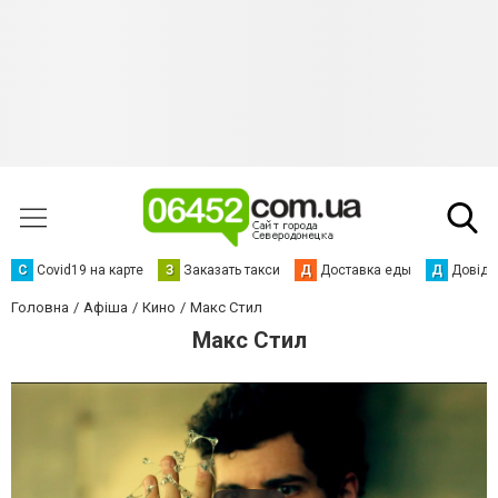
С
Сovid19 на карте
З
Заказать такси
Д
Доставка еды
Д
Довідк
Головна
Афіша
Кино
Макс Стил
Макс Стил