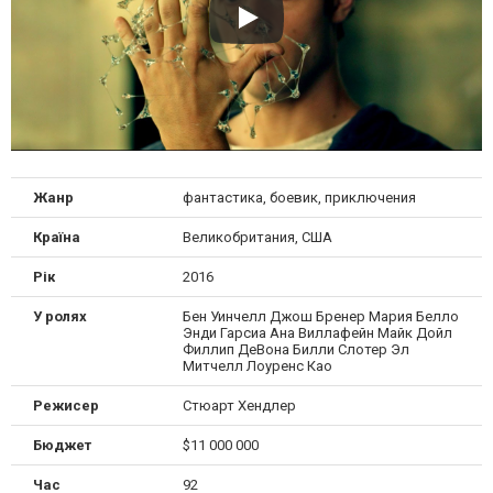
Жанр
фантастика, боевик, приключения
Країна
Великобритания, США
Рік
2016
У ролях
Бен Уинчелл Джош Бренер Мария Белло
Энди Гарсиа Ана Виллафейн Майк Дойл
Филлип ДеВона Билли Слотер Эл
Митчелл Лоуренс Као
Режисер
Стюарт Хендлер
Бюджет
$11 000 000
Час
92