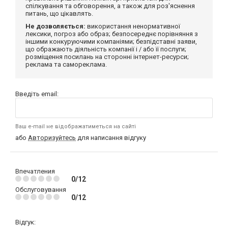
спілкування та обговорення, а також для роз'яснення
питань, що цікавлять.
Не дозволяється:
використання ненормативної
лексики, погроз або образ; безпосереднє порівняння з
іншими конкуруючими компаніями; безпідставні заяви,
що ображають діяльність компанії і / або її послуги;
розміщення посилань на сторонні інтернет-ресурси;
реклама та самореклама.
Введіть email:
Ваш e-mail не відображатиметься на сайті
або
Авторизуйтесь
для написання відгуку
Впечатления
0/12
Обслуговування
0/12
Відгук: