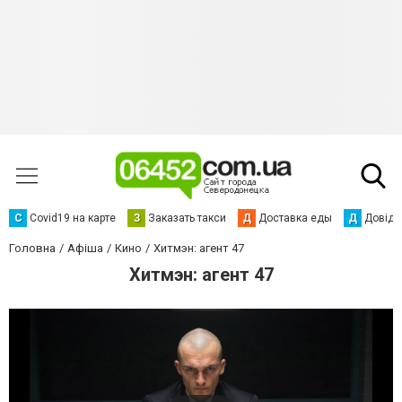
С
Сovid19 на карте
З
Заказать такси
Д
Доставка еды
Д
Довідк
Головна
Афіша
Кино
Хитмэн: агент 47
Хитмэн: агент 47