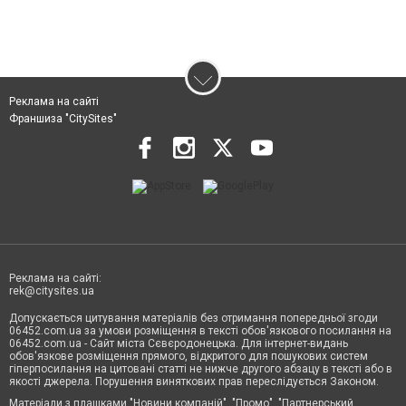
Реклама на сайті
Франшиза "CitySites"
Реклама на сайті:
rek@citysites.ua
Допускається цитування матеріалів без отримання попередньої згоди
06452.com.ua за умови розміщення в тексті обов'язкового посилання на
06452.com.ua - Сайт міста Сєвєродонецька. Для інтернет-видань
обов'язкове розміщення прямого, відкритого для пошукових систем
гіперпосилання на цитовані статті не нижче другого абзацу в тексті або в
якості джерела. Порушення виняткових прав переслідується Законом.
Матеріали з плашками "Новини компаній", "Промо", "Партнерський