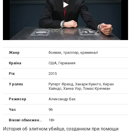
Жанр
боевик, триллер, криминал
Країна
США, Германия
Рік
2015
У ролях
Руперт Френд, Закари Куинто, Киран
Хайндс, Ханна Уэр, Томас Кречман
Режисер
Александр Бах
Час
96
Вікові обмеження
18+
История об элитном убийце, созданном при помощи