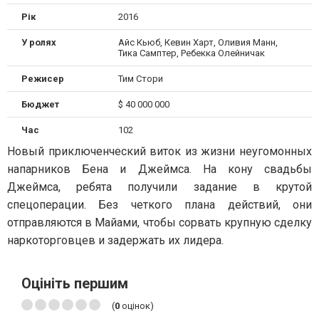
Рік
2016
У ролях
Айс Кьюб, Кевин Харт, Оливия Манн,
Тика Самптер, Ребекка Олейничак
Режисер
Тим Стори
Бюджет
$ 40 000 000
Час
102
Новый приключенческий виток из жизни неугомонных
напарников Бена и Джеймса. На кону свадьбы
Джеймса, ребята получили задание в крутой
спецоперации. Без четкого плана действий, они
отправляются в Майами, чтобы сорвать крупную сделку
наркоторговцев и задержать их лидера.
Оцініть першим
(
0
оцінок)