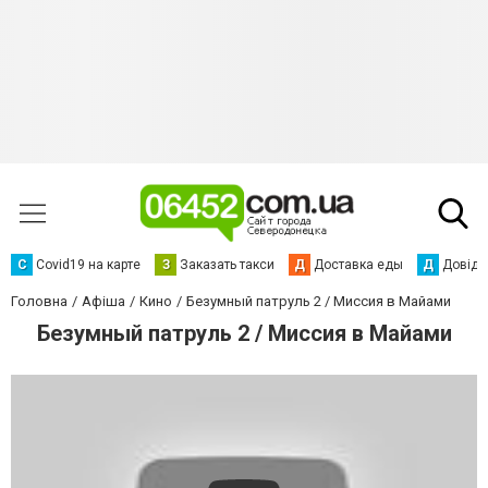
С
Сovid19 на карте
З
Заказать такси
Д
Доставка еды
Д
Довідк
Головна
Афіша
Кино
Безумный патруль 2 / Миссия в Майами
Безумный патруль 2 / Миссия в Майами