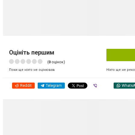
Оцініть першим
(
0
оцінок)
Ніхто ще не рек
Поки ще ніхто не оцінював
Reddit
Telegram
Viber
Whats