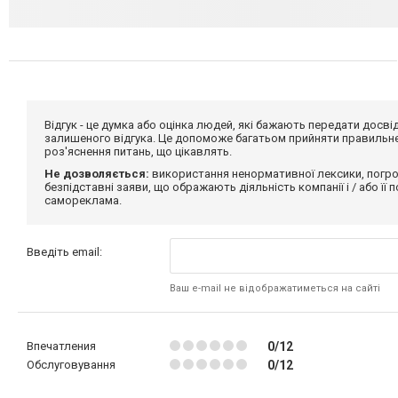
Відгук - це думка або оцінка людей, які бажають передати дос
залишеного відгука. Це допоможе багатьом прийняти правильне 
роз'яснення питань, що цікавлять.
Не дозволяється:
використання ненормативної лексики, погро
безпідставні заяви, що ображають діяльність компанії і / або її
самореклама.
Введіть email:
Ваш e-mail не відображатиметься на сайті
Впечатления
0/12
Обслуговування
0/12