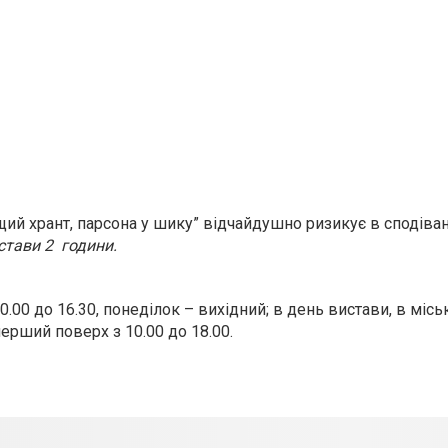
оящий хрант, парсона у шику” відчайдушно ризикує в сподіва
стави 2 години.
з 10.00 до 16.30, понеділок – вихідний; в день вистави, в міс
ерший поверх з 10.00 до 18.00.