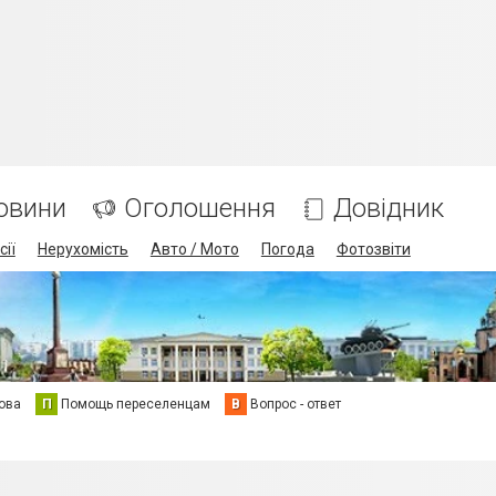
овини
Оголошення
Довідник
сії
Нерухомість
Авто / Мото
Погода
Фотозвіти
ова
П
Помощь переселенцам
В
Вопрос - ответ