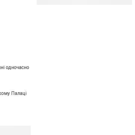
нні одночасно
ькому Палаці