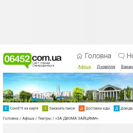
Головна
Н
Афіша
Дозвілля
Вакан
С
Сovid19 на карте
З
Заказать такси
Д
Доставка еды
Д
Довідк
Головна
Афіша
Театры
«ЗА ДВОМА ЗАЙЦЯМИ»