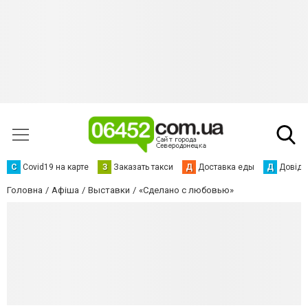
С
Сovid19 на карте
З
Заказать такси
Д
Доставка еды
Д
Довідк
Головна
Афіша
Выставки
«Сделано с любовью»