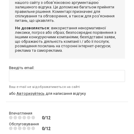
нашого сайту з обов'язковою аргументацією
залишеного відгука. Це допоможе багатьом прийняти
правильне рішення. Коментарі призначені для
спілкування та обговорення, а також для роз'яснення
питань, що цікавлять.
Не дозволяється:
використання ненормативної
лексики, погроз або образ; безпосереднє порівняння з
іншими конкуруючими компаніями; безпідставні заяви,
що ображають діяльність компанії і / або її послуги;
розміщення посилань на сторонні інтернет-ресурси;
реклама та самореклама.
Введіть email:
Ваш e-mail не відображатиметься на сайті
або
Авторизуйтесь
для написання відгуку
Впечатления
0/12
Обслуговування
0/12