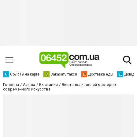
С
Сovid19 на карте
З
Заказать такси
Д
Доставка еды
Д
Довідк
Головна
Афіша
Выставки
Выставка изделий мастеров
современного искусства