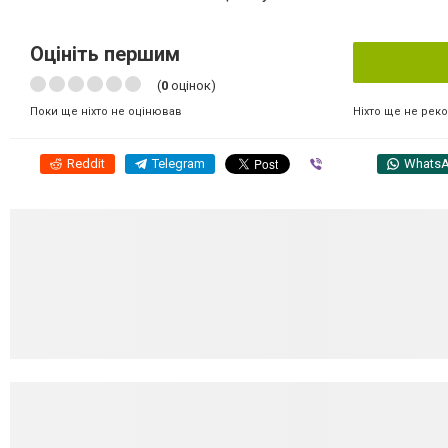
Оцініть першим
(
0
оцінок)
Ніхто ще не рек
Поки ще ніхто не оцінював
Reddit
Telegram
Viber
Whats