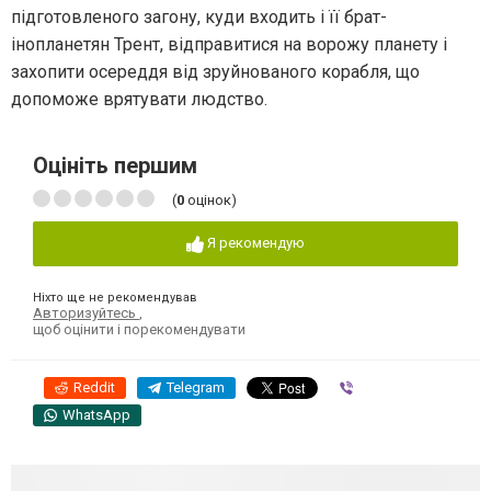
підготовленого загону, куди входить і її брат-
інопланетян Трент, відправитися на ворожу планету і
захопити осереддя від зруйнованого корабля, що
допоможе врятувати людство.
Оцініть першим
(
0
оцінок)
Я рекомендую
Ніхто ще не рекомендував
Авторизуйтесь
,
щоб оцінити і порекомендувати
Reddit
Telegram
Viber
WhatsApp