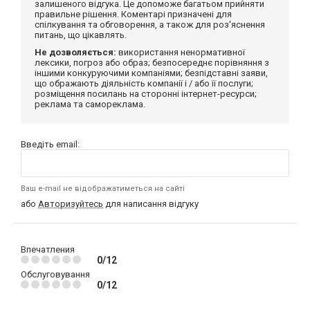
залишеного відгука. Це допоможе багатьом прийняти
правильне рішення. Коментарі призначені для
спілкування та обговорення, а також для роз'яснення
питань, що цікавлять.
Не дозволяється:
використання ненормативної
лексики, погроз або образ; безпосереднє порівняння з
іншими конкуруючими компаніями; безпідставні заяви,
що ображають діяльність компанії і / або її послуги;
розміщення посилань на сторонні інтернет-ресурси;
реклама та самореклама.
Введіть email:
Ваш e-mail не відображатиметься на сайті
або
Авторизуйтесь
для написання відгуку
Впечатления
0/12
Обслуговування
0/12