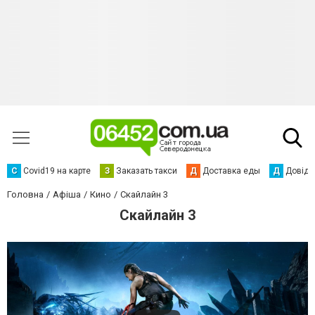
С
Сovid19 на карте
З
Заказать такси
Д
Доставка еды
Д
Довідк
Головна
Афіша
Кино
Скайлайн 3
Скайлайн 3