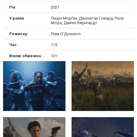
Рік
2021
У ролях
Ліндсі Морґан, Джонатан Говард, Рона
Мітра, Даніел Бернгардт
Режисер
Ліам О’Доннелл
Час
113
Вікові обмеження
12+