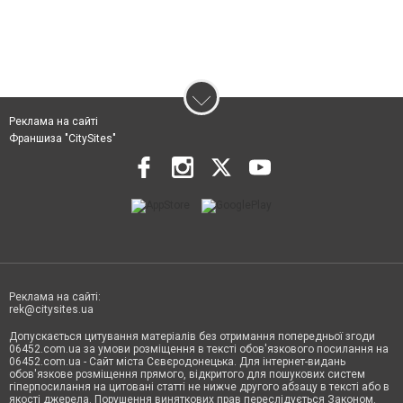
Реклама на сайті
Франшиза "CitySites"
Реклама на сайті:
rek@citysites.ua
Допускається цитування матеріалів без отримання попередньої згоди
06452.com.ua за умови розміщення в тексті обов'язкового посилання на
06452.com.ua - Сайт міста Сєвєродонецька. Для інтернет-видань
обов'язкове розміщення прямого, відкритого для пошукових систем
гіперпосилання на цитовані статті не нижче другого абзацу в тексті або в
якості джерела. Порушення виняткових прав переслідується Законом.