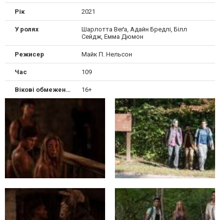
Рік
2021
У ролях
Шарлотта Веґа, Адайн Бредлі, Білл
Сейдж, Емма Дюмон
Режисер
Майк П. Нельсон
Час
109
Вікові обмеження
16+