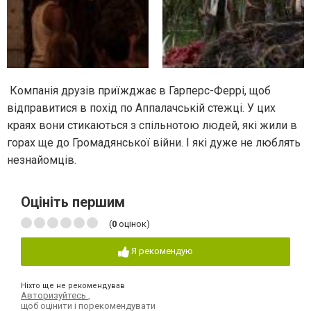
Компанія друзів приїжджає в Гарперс-Феррі, щоб
відправитися в похід по Аппалачській стежці. У цих
краях вони стикаються з спільнотою людей, які жили в
горах ще до Громадянської війни. І які дуже не люблять
незнайомців.
Оцініть першим
(
0
оцінок)
Я рекомендую
Ніхто ще не рекомендував
Авторизуйтесь
,
щоб оцінити і порекомендувати