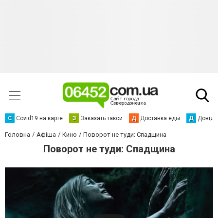
С
Сovid19 на карте
З
Заказать такси
Д
Доставка еды
Д
Довідк
Головна
Афіша
Кино
Поворот не туди: Спадщина
Поворот не туди: Спадщина