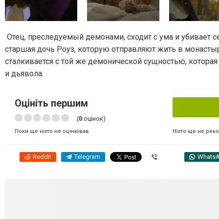
Отец, преследуемый демонами, сходит с ума и убивает с
старшая дочь Роуз, которую отправляют жить в монастыр
сталкивается с той же демонической сущностью, которая 
и дьявола.
Оцініть першим
(
0
оцінок)
Ніхто ще не рек
Поки ще ніхто не оцінював
Reddit
Telegram
Viber
Whats