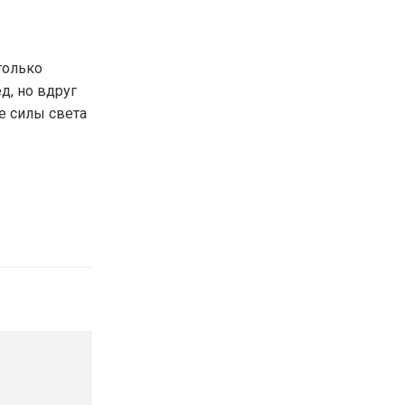
только
д, но вдруг
ве силы света