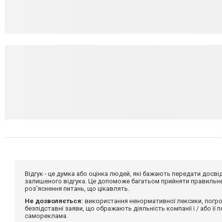
Відгук - це думка або оцінка людей, які бажають передати дос
залишеного відгука. Це допоможе багатьом прийняти правильне 
роз'яснення питань, що цікавлять.
Не дозволяється:
використання ненормативної лексики, погро
безпідставні заяви, що ображають діяльність компанії і / або її
самореклама.