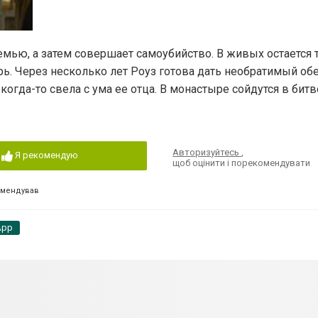
емью, а затем совершает самоубийство. В живых остается 
ь. Через несколько лет Роуз готова дать необратимый обе
когда-то свела с ума ее отца. В монастыре сойдутся в бит
Авторизуйтесь
,
Я рекомендую
щоб оцінити і порекомендувати
омендував
App