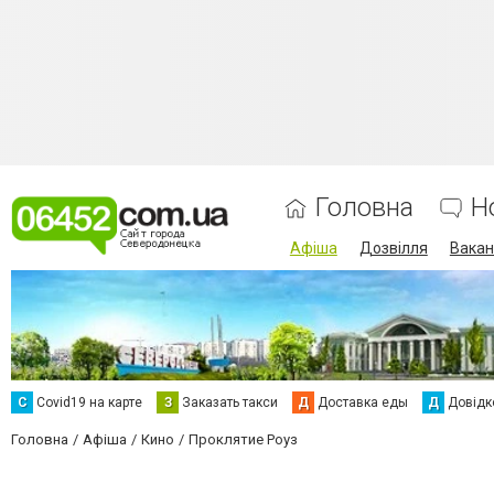
Головна
Н
Афіша
Дозвілля
Вакан
С
Сovid19 на карте
З
Заказать такси
Д
Доставка еды
Д
Довідк
Головна
Афіша
Кино
Проклятие Роуз