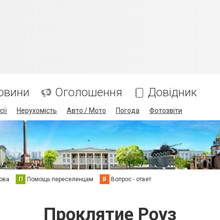
овини
Оголошення
Довідник
сії
Нерухомість
Авто / Мото
Погода
Фотозвіти
ова
П
Помощь переселенцам
В
Вопрос - ответ
Проклятие Роуз