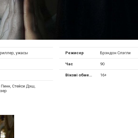
триллер, ужасы
Режисер
Брэндон Слэгли
Час
90
Вікові обмеження
16+
 Пинн, Стейси Дэш,
изер