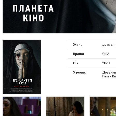
Жанр
драма, 
Країна
США
Рік
2020
У ролях
Деванни
Райан К