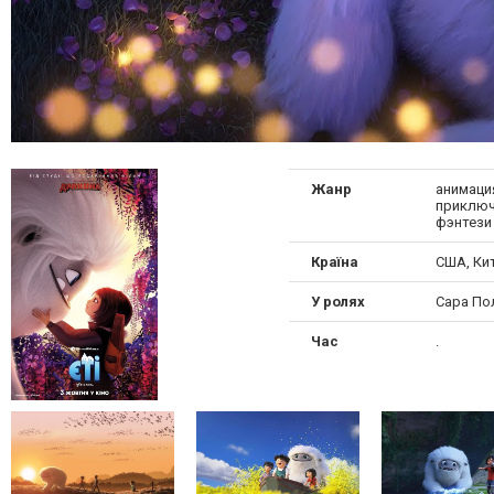
Жанр
анимация
приключ
фэнтези
Країна
США, Ки
У ролях
Сара По
Час
.