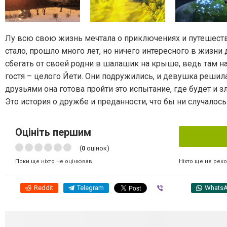
Лу всю свою жизнь мечтала о приключениях и путешествия
стало, прошло много лет, но ничего интересного в жизни
сбегать от своей родни в шалашик на крыше, ведь там
гостя – целого Йети. Они подружились, и девушка решила
друзьями она готова пройти это испытание, где будет и з
Это история о дружбе и преданности, что бы ни случалось
Оцініть першим
(
0
оцінок)
Ніхто ще не рек
Поки ще ніхто не оцінював
Reddit
Telegram
Viber
Whats