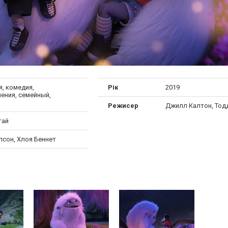
, комедия,
Рік
2019
ения, семейный,
Режисер
Джилл Калтон, Тод
тай
лсон, Хлоя Беннет