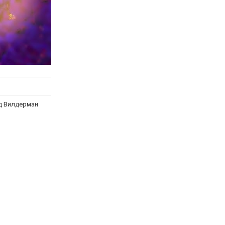
д Вилдерман