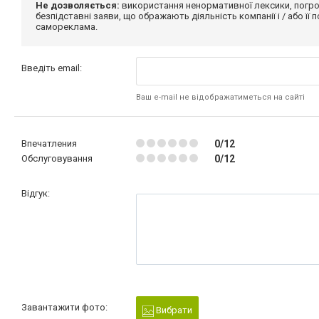
Не дозволяється:
використання ненормативної лексики, погро
безпідставні заяви, що ображають діяльність компанії і / або її
самореклама.
Введіть email:
Ваш e-mail не відображатиметься на сайті
Впечатления
0/12
Обслуговування
0/12
Відгук:
Завантажити фото:
Вибрати