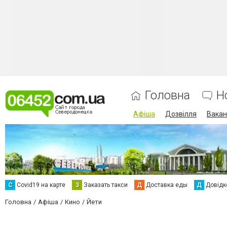
Головна
Н
Афіша
Дозвілля
Вакан
С
Сovid19 на карте
З
Заказать такси
Д
Доставка еды
Д
Довідк
Головна
Афіша
Кино
Йети