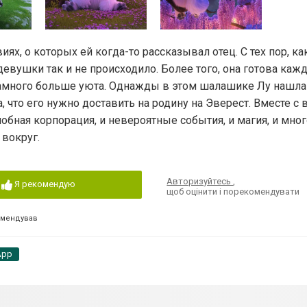
х, о которых ей когда-то рассказывал отец. С тех пор, как
 девушки так и не происходило. Более того, она готова ка
 намного больше уюта. Однажды в этом шалашике Лу нашл
, что его нужно доставить на родину на Эверест. Вместе с
лобная корпорация, и невероятные события, и магия, и мног
 вокруг.
Авторизуйтесь
,
Я рекомендую
щоб оцінити і порекомендувати
омендував
App