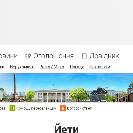
овини
Оголошення
Довідник
сії
Нерухомість
Авто / Мото
Погода
Фотозвіти
ова
П
Помощь переселенцам
В
Вопрос - ответ
Йети