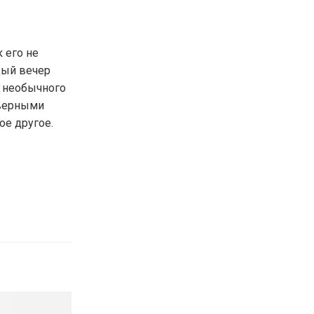
 его не
ждый вечер
а необычного
 верными
ое другое.