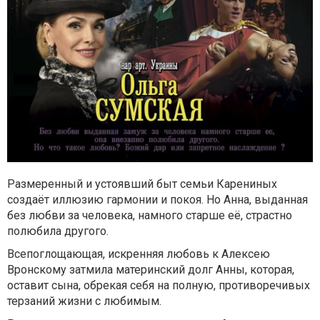
Размеренный и устоявший быт семьи Карениных
создаёт иллюзию гармонии и покоя. Но Анна, выданная
без любви за человека, намного старше её, страстно
полюбила другого.
Всепоглощающая, искренняя любовь к Алексею
Вронскому затмила материнский долг Анны, которая,
оставит сына, обрекая себя на полную, противоречивых
терзаний жизни с любимым.