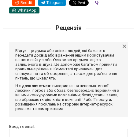
Reddit
Telegram
Viber
WhatsApp
Рецензія
Відгук - це думка або оцінка людей, які бажають
передати досвід або враження іншим користувачам
нашого сайту з обов'язковою аргументацією
залишеного відгука. Це допоможе багатьом прийняти
правильне рішення. Коментарі призначені для
спілкування та обговорення, а також для роз'яснення
питань, що цікавлять.
Не дозволяється:
використання ненормативної
лексики, погроз або образ; безпосереднє порівняння з
іншими конкуруючими компаніями; безпідставні заяви,
що ображають діяльність компанії і / або її послуги;
розміщення посилань на сторонні інтернет-ресурси;
реклама та самореклама.
Введіть email: