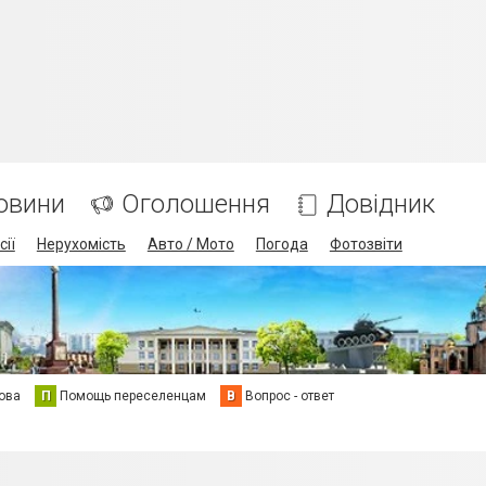
овини
Оголошення
Довідник
сії
Нерухомість
Авто / Мото
Погода
Фотозвіти
ова
П
Помощь переселенцам
В
Вопрос - ответ