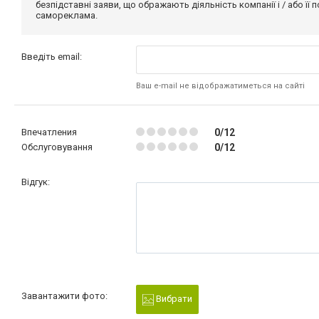
безпідставні заяви, що ображають діяльність компанії і / або її
самореклама.
Введіть email:
Ваш e-mail не відображатиметься на сайті
Впечатления
0/12
Обслуговування
0/12
Відгук:
Завантажити фото:
Вибрати