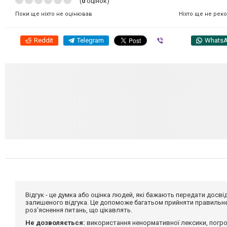
(
0
оцінок)
Ніхто ще не рек
Поки ще ніхто не оцінював
Reddit
Telegram
Viber
Whats
Відгук - це думка або оцінка людей, які бажають передати дос
залишеного відгука. Це допоможе багатьом прийняти правильне 
роз'яснення питань, що цікавлять.
Не дозволяється:
використання ненормативної лексики, погро