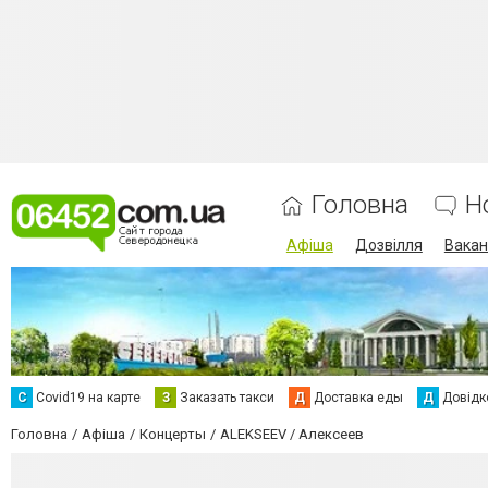
Головна
Н
Афіша
Дозвілля
Вакан
С
Сovid19 на карте
З
Заказать такси
Д
Доставка еды
Д
Довідк
Головна
Афіша
Концерты
ALEKSEEV / Алексеев