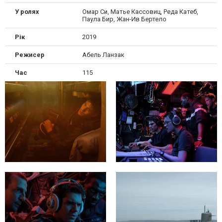
У ролях
Омар Си, Матье Кассовиц, Реда Катеб,
Паула Бир, Жан-Ив Бертело
Рік
2019
Режисер
Абель Ланзак
Час
115