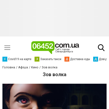
С
Сovid19 на карте
З
Заказать такси
Д
Доставка еды
Д
Довідк
Головна
Афіша
Кино
Зов волка
Зов волка