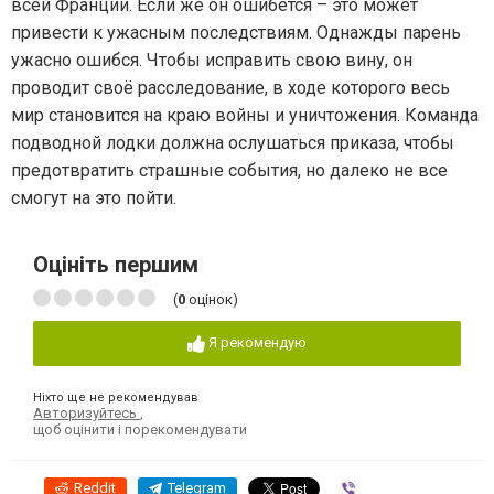
всей Франции. Если же он ошибется – это может
привести к ужасным последствиям. Однажды парень
ужасно ошибся. Чтобы исправить свою вину, он
проводит своё расследование, в ходе которого весь
мир становится на краю войны и уничтожения. Команда
подводной лодки должна ослушаться приказа, чтобы
предотвратить страшные события, но далеко не все
смогут на это пойти.
Оцініть першим
(
0
оцінок)
Я рекомендую
Ніхто ще не рекомендував
Авторизуйтесь
,
щоб оцінити і порекомендувати
Reddit
Telegram
Viber