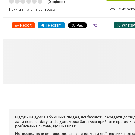
(
0
оцінок)
Ніхто ще не рек
Поки ще ніхто не оцінював
Reddit
Telegram
Viber
Whats
Відгук - це думка або оцінка людей, які бажають передати дос
залишеного відгука. Це допоможе багатьом прийняти правильне 
роз'яснення питань, що цікавлять.
Не дозволяється:
використання ненормативної лексики, погро