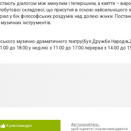
тають діалогом між минулим і теперішнім, а каяття – виро
побутової складової, що присутня в основі найсильнішого 
еріал у бік філософських роздумів над долею жінки. Поста
музичних інструментів.
нського музично-драматичного театру(бул.Дружби Народів,
1.00 до 18.00.у неділю з 11.00 до 17.00.перерва з 14.00 до 15
Авторизуйтесь
,
Я рекомендую
щоб оцінити і порекомендувати