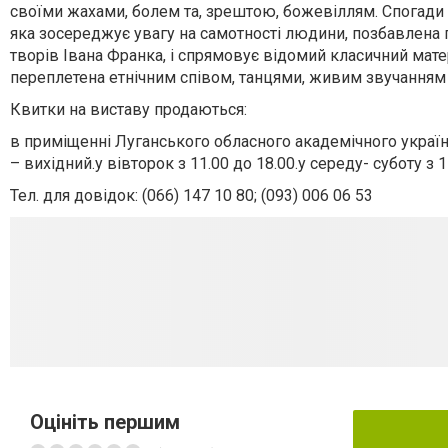
своїми жахами, болем та, зрештою, божевіллям. Спогади с
яка зосереджує увагу на самотності людини, позбавлена 
творів Івана Франка, і спрямовує відомий класичний мат
переплетена етнічним співом, танцями, живим звучанням 
Квитки на виставу продаються:
в приміщенні Луганського обласного академічного украї
– вихідний.у вівторок з 11.00 до 18.00.у середу- суботу з 1
Тел. для довідок: (066) 147 10 80; (093) 006 06 53
Оцініть першим