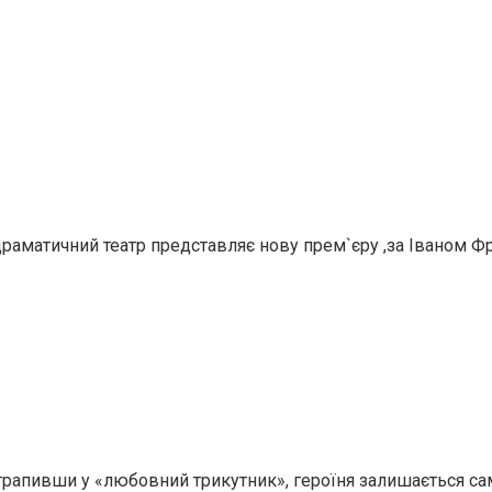
раматичний театр представляє нову прем`єру ,за Іваном 
трапивши у «любовний трикутник», героїня залишається сам