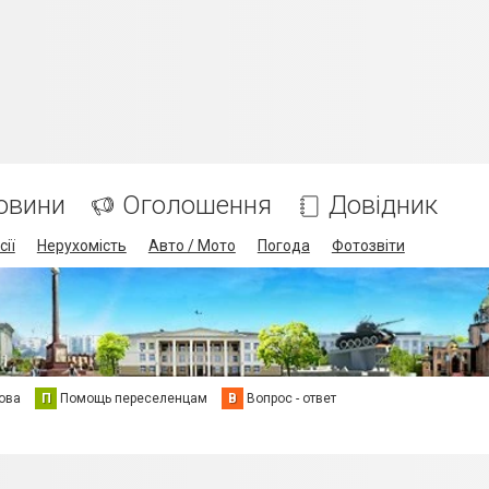
овини
Оголошення
Довідник
сії
Нерухомість
Авто / Мото
Погода
Фотозвіти
ова
П
Помощь переселенцам
В
Вопрос - ответ