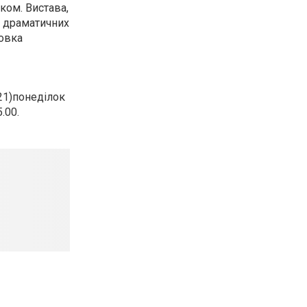
ком. Вистава,
з драматичних
новка
21)понеділок
.00.