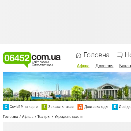
Головна
Н
Афіша
Дозвілля
Вакан
С
Сovid19 на карте
З
Заказать такси
Д
Доставка еды
Д
Довідк
Головна
Афіша
Театры
Украдене щастя