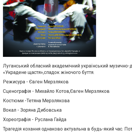
Луганський обласний академічний український музично-д
«Украдене щастя»,спадок жіночого буття.
Режисура - Євген Мерзляков
Сценографія - Михайло Котов,Євген Мерзляков
Костюми -Тетяна Мерзлякова
Вокал - Зоряна Дибовська
Хореографія - Руслана Гайда
Трагедія кохання однаково актуальна в будь-який час. По