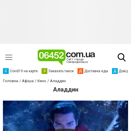
С
Сovid19 на карте
З
Заказать такси
Д
Доставка еды
Д
Довідк
Головна
Афіша
Кино
Аладдин
Аладдин