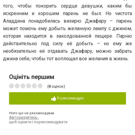
того, чтобы покорить сердце девушки, каким бы
искренним и хорошим парень не был. Но чистота
Аладдина понадобилась визирю Джафару – парень
может помочь ему добыть желанную лампу с джином,
которая находится в заколдованной пещере. Парню
действительно под силу её добыть – но ему же
необязательно её отдавать Джафару, можно забрать
джина себе, чтобы тот воплощал все желания в жизнь.
Оцініть першим
(
0
оцінок)
Я рекомендую
Ніхто ще не рекомендував
Авторизуйтесь
,
щоб оцінити і порекомендувати