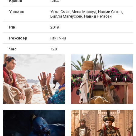
Країна
США
У ролях
Уилл Смит, Мена Массуд, Наоми Скотт,
Билли Магнуссен, Навид Негабан
Рік
2019
Режисер
Гай Ричи
Час
128