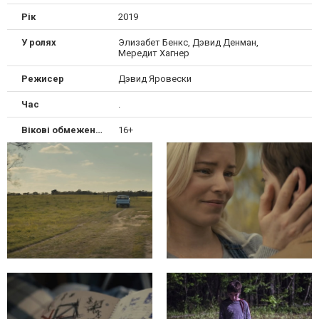
Рік
2019
У ролях
Элизабет Бенкс, Дэвид Денман,
Мередит Хагнер
Режисер
Дэвид Яровески
Час
.
Вікові обмеження
16+