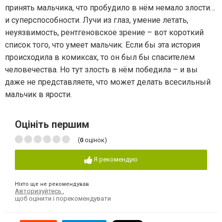
принять мальчика, что пробудило в нём немало злости…
и суперспособности. Лучи из глаз, умение летать,
неуязвимость, рентгеновское зрение – вот короткий
список того, что умеет мальчик. Если бы эта история
происходила в комиксах, то он был бы спасителем
человечества. Но тут злость в нём победила – и вы
даже не представляете, что может делать всесильный
мальчик в ярости.
Оцініть першим
(
0
оцінок)
Я рекомендую
Ніхто ще не рекомендував
Авторизуйтесь
,
щоб оцінити і порекомендувати