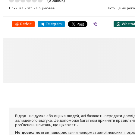
(
0
оцінок)
Ніхто ще не рек
Поки ще ніхто не оцінював
Reddit
Telegram
Viber
Whats
Відгук - це думка або оцінка людей, які бажають передати дос
залишеного відгука. Це допоможе багатьом прийняти правильне 
роз'яснення питань, що цікавлять.
Не дозволяється:
використання ненормативної лексики, погро