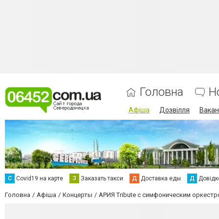
Головна
Н
Афіша
Дозвілля
Вакан
С
Сovid19 на карте
З
Заказать такси
Д
Доставка еды
Д
Довідк
Головна
Афіша
Концерты
АРИЯ Tribute с симфоническим оркест