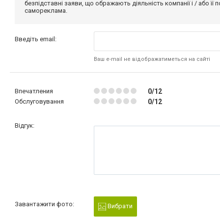
безпідставні заяви, що ображають діяльність компанії і / або її
самореклама.
Введіть email:
Ваш e-mail не відображатиметься на сайті
Впечатления
0/12
Обслуговування
0/12
Відгук:
Завантажити фото:
Вибрати