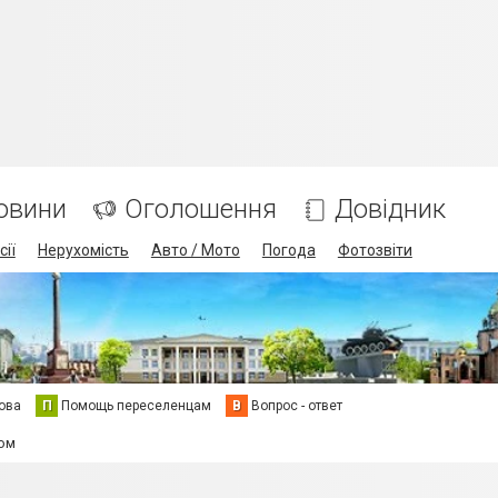
овини
Оголошення
Довідник
сії
Нерухомість
Авто / Мото
Погода
Фотозвіти
ова
П
Помощь переселенцам
В
Вопрос - ответ
ром