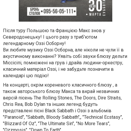
Після туру Польшою та Францією Макс знов у
Северодонецьку! І цього разу з триб'ютом
легендарному Оззі Осборну!
Ви любите музику Оззі Осборна, але ніколи не чули її в
акустичному виконанні? Уявіть собі звуки блюзу дельти
Міссісіпі, помножені на грув і драйв людини-оркестру,
класичний матеріал Оззі, і не забудьте позначити в
календарі цю подію!
На концерті, окрім кореневого класичного блюзу , а
також авторського блюзу Макса та вкрай незвичних
версій пісень The Rolling Stones, The Doors, Dire Straits,
Chris Rea, Bob Dylan та інших легенд будуть
представлені пісні Black Sabbath і Оззі з альбомів
"Paranoid", "Sabbath, Bloody Sabbath",, "Technical Ecstasy",
"Blizzard Of Oz", "The Ultimate Sin", "No More Tears",
"Ozzmosis", "Down To Earth"