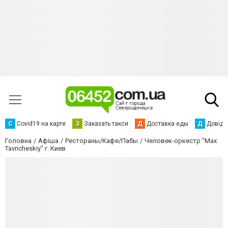
С
Сovid19 на карте
З
Заказать такси
Д
Доставка еды
Д
Довідк
Головна
Афіша
Рестораны/Кафе/Пабы
Человек-оркестр "Max
Tavricheskiy" г. Киев