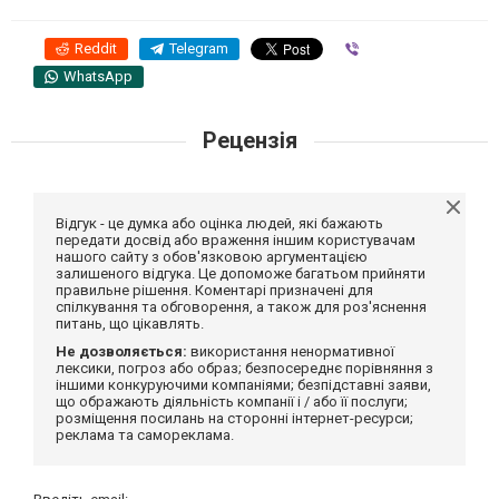
Reddit
Telegram
Viber
WhatsApp
Рецензія
Відгук - це думка або оцінка людей, які бажають
передати досвід або враження іншим користувачам
нашого сайту з обов'язковою аргументацією
залишеного відгука. Це допоможе багатьом прийняти
правильне рішення. Коментарі призначені для
спілкування та обговорення, а також для роз'яснення
питань, що цікавлять.
Не дозволяється:
використання ненормативної
лексики, погроз або образ; безпосереднє порівняння з
іншими конкуруючими компаніями; безпідставні заяви,
що ображають діяльність компанії і / або її послуги;
розміщення посилань на сторонні інтернет-ресурси;
реклама та самореклама.