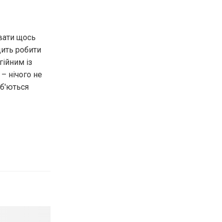
вати щось
дить робити
гійним із
 – нічого не
об'ються