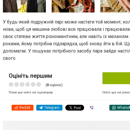
У будь-який подружній парі може настати той момент, ко
нове, щоб ця машина любові все працювала і працювала. У
своє статеве життя різноманітним, але навіть їх механізм 
роками, йому потрібна підзарядка, щоб знову йти в бій. Що 
допомагає. У пошуках потрібного засобу пара зайде настіл
свого.
Оцініть першим
(
0
оцінок)
Ніхто ще не рек
Поки ще ніхто не оцінював
Reddit
Telegram
Viber
Whats