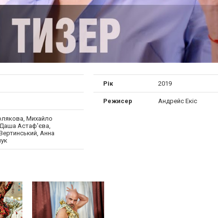
Рік
2019
Режисер
Андрейс Екіс
олякова, Михайло
 Даша Астаф'єва,
Вертинський, Анна
чук