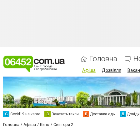
Головна
Н
Афіша
Дозвілля
Вакан
С
Сovid19 на карте
З
Заказать такси
Д
Доставка еды
Д
Довідк
Головна
Афіша
Кино
Свінгери 2