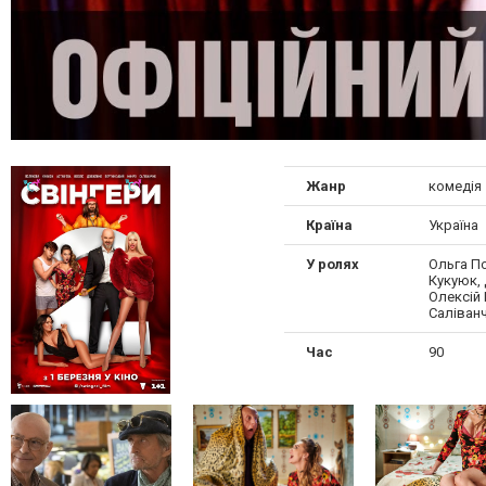
Жанр
комедія
Країна
Україна
У ролях
Ольга П
Кукуюк,
Олексій 
Саліван
Час
90