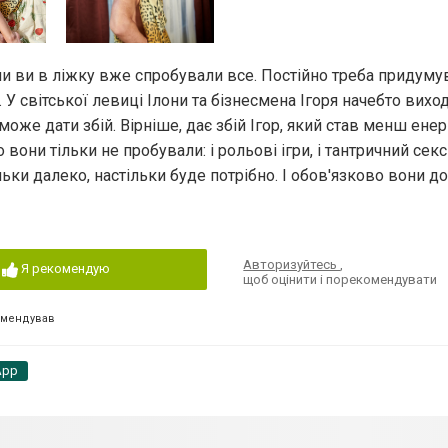
ли ви в ліжку вже спробували все. Постійно треба придуму
 світської левиці Ілони та бізнесмена Ігоря начебто вихо
може дати збій. Вірніше, дає збій Ігор, який став менш енер
вони тільки не пробували: і рольові ігри, і тантричний секс
ьки далеко, настільки буде потрібно. І обов'язково вони д
Авторизуйтесь
,
Я рекомендую
щоб оцінити і порекомендувати
омендував
App