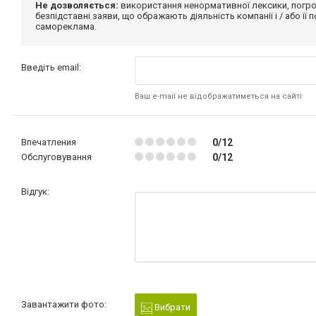
Не дозволяється:
використання ненормативної лексики, погро
безпідставні заяви, що ображають діяльність компанії і / або її
самореклама.
Введіть email:
Ваш e-mail не відображатиметься на сайті
Впечатления
0/12
Обслуговування
0/12
Відгук:
Завантажити фото:
Вибрати