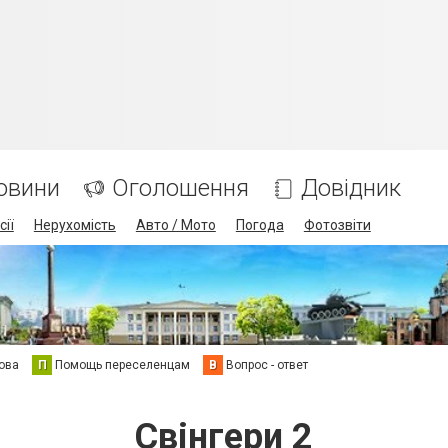
овини
Оголошення
Довідник
сії
Нерухомість
Авто / Мото
Погода
Фотозвіти
ова
П
Помощь переселенцам
В
Вопрос - ответ
Свінгери 2