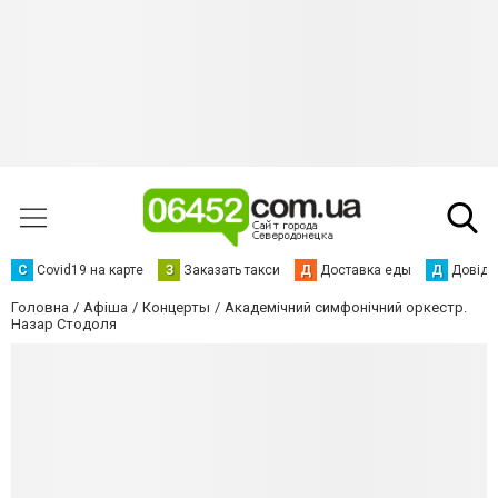
С
Сovid19 на карте
З
Заказать такси
Д
Доставка еды
Д
Довідк
Головна
Афіша
Концерты
Академічний симфонічний оркестр.
Назар Стодоля