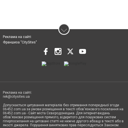
Реклама на сайті
Франшиза "CitySites"
Реклама на сайті:
rek@citysites.ua
Допускається цитування матеріалів без отримання попередньої згоди
06452.com.ua за умови розміщення в тексті обов'язкового посилання на
06452.com.ua - Сайт міста Сєвєродонецька. Для інтернет-видань
обов'язкове розміщення прямого, відкритого для пошукових систем
гіперпосилання на цитовані статті не нижче другого абзацу в тексті або в
якості джерела. Порушення виняткових прав переслідується Законом.