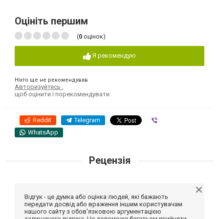
Оцініть першим
(
0
оцінок)
Я рекомендую
Ніхто ще не рекомендував
Авторизуйтесь
,
щоб оцінити і порекомендувати
Reddit
Telegram
Viber
WhatsApp
Рецензія
Відгук - це думка або оцінка людей, які бажають
передати досвід або враження іншим користувачам
нашого сайту з обов'язковою аргументацією
залишеного відгука. Це допоможе багатьом прийняти